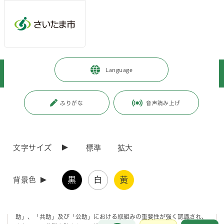
メインメニューへ移動
フッターへ移動します
メインメニューをスキップして本文へ移動
トップページ
>
暮らし・手続き
>
安全・防災・消防
>
防災
>
Language
災害に備える
>
自主防災組織
>
地区防災計画の策定
ページの本文です。
更新日付：2023年5月26日 / ページ番号：C049002
ふりがな
音声読み上げ
地区防災計画の策定
文字サイズ
標準
拡大
地区防災計画の策定
黒
白
黄
背景色
さいたま市では、平成27年3月に「さいたま市地域防災計画」を見直し
たことに伴い、自主防災組織による「地区防災計画」の策定を推進して
おります。東日本大震災以降、災害被害を最小限にするため、「自
助」、「共助」及び「公助」における取組みの重要性が強く認識され、
お問合せ
メインメニューです。