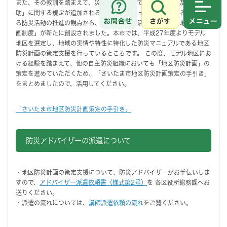
また、その教訓を踏まえて、災害対策基本法では、「自助」及び「共
助」に関する規定が追加される等、地域コミュニティにおける共助によ
さがす
メニュ
る防災活動の推進の観点から、自発的な防災活動に関する「地区防災計
画制度」が新たに創設されました。本市では、平成27年度よりモデル
地区を選定し、地域の実情や特性に特化した防災マニュアルである地区
防災計画の策定支援を行っているところです。 この度、モデル地区にお
ける経験を踏まえて、他の自主防災組織においても「地区防災計画」の
策定を進めていただくため、「さいたま市地区防災計画策定の手引き」
をまとめましたので、活用してください。
「さいたま市地区防災計画策定の手引き」
防災アドバイザーの派遣について
・地区防災計画の策定支援について、防災アドバイザーがお手伝いしま
すので、
アドバイザー派遣依頼書（様式第2号）
を 各区役所総務課へお
送りください。
・派遣の流れについては、
講師派遣依頼の流れ
をご覧ください。