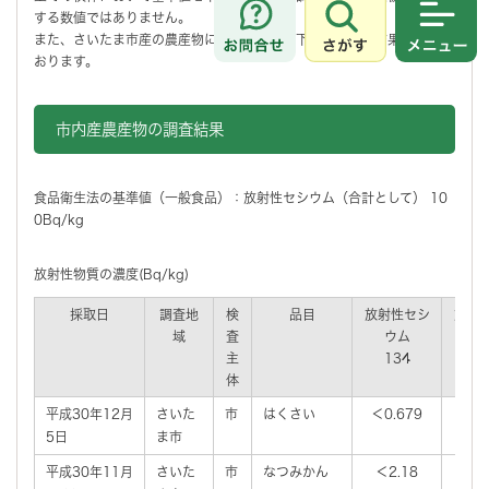
する数値ではありません。
さがす
メニュ
また、さいたま市産の農産物においては、以下のとおりの結果となって
おります。
市内産農産物の調査結果
食品衛生法の基準値（一般食品）：放射性セシウム（合計として） 10
0Bq/kg
放射性物質の濃度(Bq/kg)
採取日
調査地
検
品目
放射性セシ
放射
域
査
ウム
ウ
主
134
1
体
平成30年12月
さいた
市
はくさい
＜0.679
＜0.
5日
ま市
平成30年11月
さいた
市
なつみかん
＜2.18
＜2