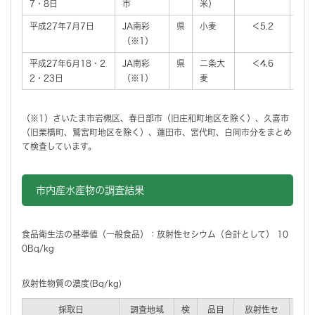
7・8日
市
米）
平成27年7月7日
JA南彩
県
小麦
＜5.2
＜
（※1）
平成27年6月18・2
JA南彩
県
二条大
＜4.6
＜
2・23日
（※1）
麦
（※1）さいたま市岩槻区、春日部市（旧庄和町地区を除く）、久喜市
（旧栗橋町、鷲宮町地区を除く）、蓮田市、宮代町、白岡市分をまとめ
て検査しています。
市内産水産物の調査結果
食品衛生法の基準値（一般食品）：放射性セシウム（合計として） 10
0Bq/kg
放射性物質の濃度(Bq/kg)
採取日
調査地域
検
品目
放射性セ
放