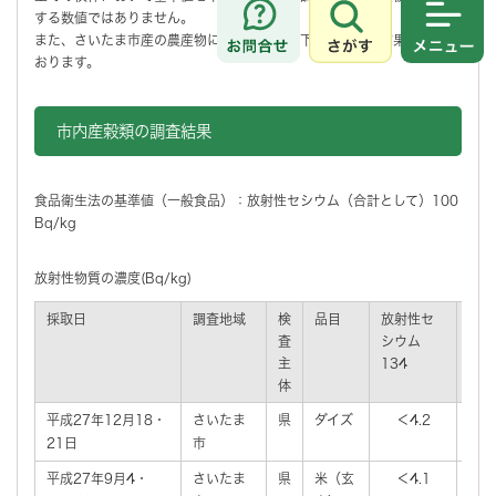
する数値ではありません。
さがす
メニュ
また、さいたま市産の農産物においては、以下のとおりの結果となって
おります。
市内産穀類の調査結果
食品衛生法の基準値（一般食品）：放射性セシウム（合計として）100
Bq/kg
放射性物質の濃度(Bq/kg)
採取日
調査地域
検
品目
放射性セ
放射
査
シウム
シウ
主
134
137
体
平成27年12月18・
さいたま
県
ダイズ
＜4.2
＜
21日
市
平成27年9月4・
さいたま
県
米（玄
＜4.1
＜