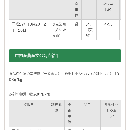
査
シウム
シ
主
134
1
体
平成27年10月20・2
びん沼川
県
フナ
＜4.3
＜
（さいた
（天
1・26日
ま市）
然）
市内産農産物の調査結果
食品衛生法の基準値（一般食品）：放射性セシウム（合計として） 10
0Bq/kg
放射性物質の濃度(Bq/kg)
採取日
調査地
検
品目
放射性セ
放
域
査
シウム
主
134
体