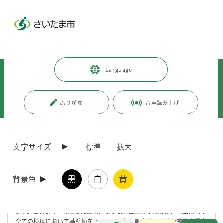
メインメニューへ移動
フッターへ移動します
メインメニューをスキップして本文へ移動
トップページ
>
暮らし・手続き
>
安全・防災・消防
>
Language
放射線物質・東日本大震災関連
>
放射性物質関連のお知らせ
>
測定結果
>
食品
>
さいたま市産農産物の放射性物質による影響調査について（平成27年5月か
ふりがな
音声読み上げ
ら平成28年3月調査分）
ページの本文です。
更新日付：2016年8月30日 / ページ番号：C041835
文字サイズ
標準
拡大
さいたま市産農産物の放射性物質による影響調査
について（平成27年5月から平成28年3月調査分）
黒
白
黄
背景色
東京電力福島第一原子力発電所の事故による放射性物質の県内農畜産物
への影響については、埼玉県が調査を実施し、その結果を公表しており
ます。これまでに採取した農畜産物の放射性物質の濃度は、埼玉県内の
全ての検体において基準値を下回っており、調査結果は健康被害を懸念
お問合せ
メインメニューです。