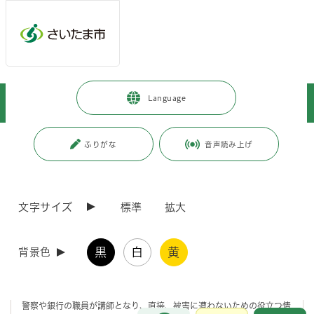
メインメニューへ移動
フッターへ移動します
メインメニューをスキップして本文へ移動
トップページ
>
暮らし・手続き
>
安全・防災・消防
>
防犯
>
Language
セーフコミュニティ防犯対策委員会 特殊詐欺対策セミナーを開催します
ページの本文です。
更新日付：2026年6月19日 / ページ番号：C127503
ふりがな
音声読み上げ
セーフコミュニティ防犯対策委員会 特殊詐欺対策
セミナーを開催します
文字サイズ
標準
拡大
特殊詐欺対策セミナー好評開催中
黒
白
黄
背景色
ご好評いただいている「特殊詐欺対策セミナー」を、今年度も開催して
います。おもに特殊詐欺の被害に遭わないための知識を学べます。
警察や銀行の職員が講師となり、直接、被害に遭わないための役立つ情
お問合せ
メインメニューです。