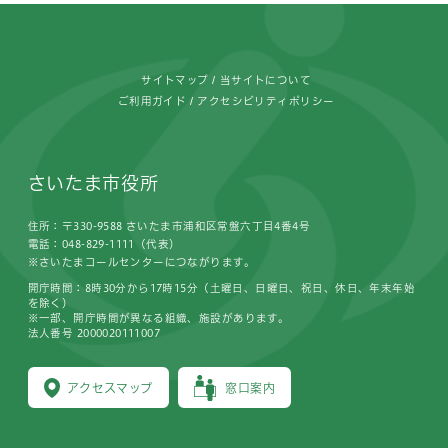
フッターです。
サイトマップ
当サイトについて
ご利用ガイド
アクセシビリティポリシー
さいたま市役所
住所：〒330-9588 さいたま市浦和区常盤六丁目4番4号
電話：048-829-1111（代表）
※さいたまコールセンターにつながります。
開庁時間：8時30分から17時15分（土曜日、日曜日、祝日、休日、年末年始
を除く）
※一部、開庁時間が異なる組織、施設があります。
法人番号 2000020111007
アクセスマップ
窓口案内