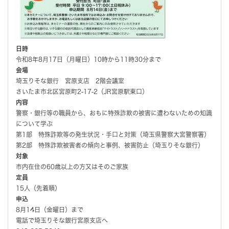
日時
令和8年8月17日（月曜日）10時から11時30分まで
会場
埼玉りそな銀行 宮原支店 2階会議室
さいたま市北区宮原町2-17-2（JR宮原駅東口）
内容
警察・銀行等の職員から、おもに特殊詐欺の被害に遭わないための知識
について学ぶ
第1部 特殊詐欺等の発生状況・手口と対策（埼玉県警察大宮警察署）
第2部 特殊詐欺被害者の傾向と事例、被害防止（埼玉りそな銀行）
対象
市内在住の60歳以上の方又はそのご家族
定員
15人（先着順）
申込
8月14日（金曜日）まで
電話で埼玉りそな銀行宮原支店へ