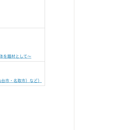
治体を題材として～
仙台市・名取市）など）