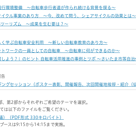
車通行環境整備 ～自転車歩行者道が作られ続ける背景を探る～
アサイクル事業のあり方 ～今、改めて問う、シェアサイクルの効果とは～
クルツーリズム ～成果を生む要は？～
】
楽しく学ぶ自転車安全利用 ～新しい自転車教育のあり方～
ネットワークの一員としての自転車 ～自転車に何ができるのか～
、何しよう？」のヒント 自転車活用推進の事例とツボ ～さいたま市等自
告
ジングセッション（ポスター表彰、開催報告、次回開催地挨拶・紹介（
部、第2部からそれぞれご希望のテーマを選択。
ては以下のファイルをご覧ください。
）（PDF形式 330キロバイト）
スは9:15から14:15まで実施。