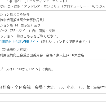
子（モビリティジャーナリスト）
部の司会・通訳：アンドレア・ポンピリオ（プロデューサー・TV/ラジ
ション見どころ紹介
車活用推進研究会事務局長）
ション※（4F展示室）及び
ース（7Fホワイエ）自由閲覧・交流
ッション一覧はこちらをご覧ください。
用環境向上会議WEBサイト
（新しいウィンドウで開きます））
（別途申込／有料）
利用環境向上会議全国委員会 会場：東天紅JACK大宮店
スは11:00から18:15まで実施。
/1.分科会・全体会議 会場：大ホール、小ホール、第1集会室
】