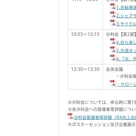
1.自転
2.シェ
3.サイ
10:55～12:15
分科会【第2部
4.自ら
5.交通
6.「次
12:30～13:30
全体会議
・分科会報
・クロー
※分科会については、申込時に第1
※各分科会への登壇者等詳細につい
分科会登壇者等詳細（R4向上会議
※ポスターセッション及び企業展示ブー