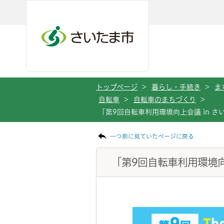
メインメニューへ移動
フッターへ移動します
メインメニューをスキップして本文へ移動
トップページ
>
暮らし・手続き
>
ま
自転車
>
自転車のまちづくり
>
「第9回自転車利用環境向上会議 in 
ページの本文です。
一つ前に見ていたページに戻る
「第9回自転車利用環境向