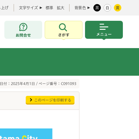
み上げ
文字サイズ
標準
拡大
背景色
黒
白
黄
お問合せ
さがす
メニュー
日付：2025年4月1日 / ページ番号：C091093
このページを印刷する