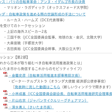
ランス：パリの自転車革命：アンヌ・イダルゴ市長の決意
・ラガディック（オックスフォード大学院）
ランダ：自転車政策を進める際の世論形成の手法について
ス・ハームズ（DCE代表理事）
を受けてのトークセッション
海外スピーカー2名
（JCC全国委員会監事、地球の友・金沢、北陸大学）
暁（宇都宮大学）
（JCC全国委員会幹事、大阪公立大学）
ッション【第2部】
れから日本が取り組むべき自転車活用推進政策とは」
市から発信するこれからのモビリティライフ）
・金籠史彦（自転車活用推進本部事務局次長）
•テルプストラ（オランダ大使館 経済部公使参事官）
［
発表時に流した動画はこちら
（新しいウィンドウで開きます
・小林成基（JCC全国委員会副会長、自転車活用推進研究会理事
・片山右京（ジャパンサイクルリーグチェアマン）
・清水勇人（さいたま市長）