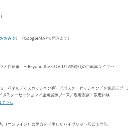
土）
会館おおみや）
（GoogleMAPで開きます）
転車 ～Beyond the COVID19新時代の自転車ライフ～
講演、パネルディスカッション等）／ポスターセッション／企業展示ブ
スターセッション／企業展示ブース／現地視察・散走体験
ログラム
加（オンライン）の両方を活用したハイブリット形式で開催。