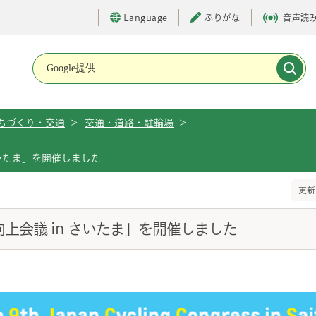
Language
ふりがな
音声読
メインメニューです。
ちづくり・交通
>
交通・道路・駐輪場
>
さいたま」を開催しました
更新
上会議 in さいたま」を開催しました