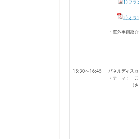
1)フ
・マリオン
2)オ
・ルーカ
・海外事例紹介
・上記の
・三国千秋
・大森宣
・吉田長裕
15:30～16:45
パネルディスカ
・テーマ：「こ
（さいたま
・ピーター