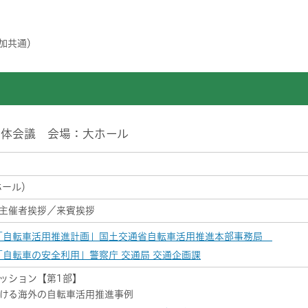
参加共通）
/全体会議 会場：大ホール
ホール）
主催者挨拶／来賓挨拶
.「自転車活用推進計画」国土交通省自転車活用推進本部事務局
「自転車の安全利用」警察庁 交通局 交通企画課
ッション【第1部】
ける海外の自転車活用推進事例