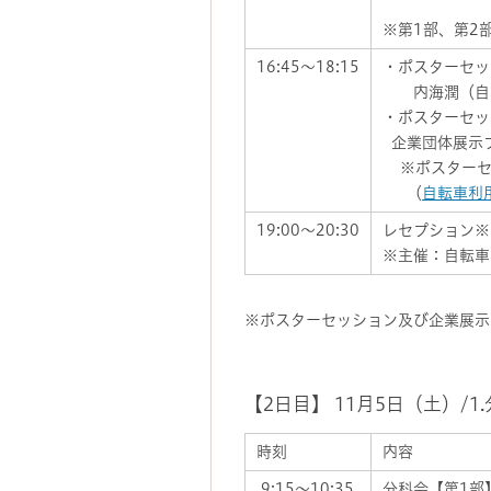
・楠田悦
※第1部、第2
16:45～18:15
・ポスターセッ
内海潤（自転
・ポスターセッ
企業団体展示ブ
※ポスターセ
（
自転車利
19:00～20:30
レセプション※
※主催：自転車
※ポスターセッション及び企業展示ブー
【2日目】 11月5日（土）
時刻
内容
9:15～10:35
分科会【第1部