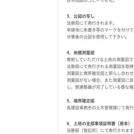
住宅地図のコピーでも可。
3．公図の写し
法務局にて発行されます。
申請地に朱書き等のマークを付けて
分筆後の公図を使用して下さい。
4．地積測量図
寄附していただける土地の測量図で
法務局にて発行される測量図を取得
測量図と境界確定図と照らし合わせ
測量図がない場合、また測量図に詳
し、側溝整備が完了している様な場
5．境界確定図
各建設事務所の土木管理課にて発行
6．土地の全部事項証明書（原本）
法務局（登記所）にて発行されます