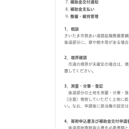
補助金交付通知
補助金支払い
整備・維持管理
1．相談
さいたま市狭あい道路拡幅整備要綱
後退部分に、塀や樹木等がある場合
2．境界確認
市道の境界が未確定の場合は、境
置してください。
3．測量・分筆・登記
後退部分の土地を測量・分筆・登
（注意）寄附していただく土地に抵
い。なお、申請後に抵当権の設定は
4．寄附申込書及び補助金交付申請
後退用地寄附申込書を必要書類と