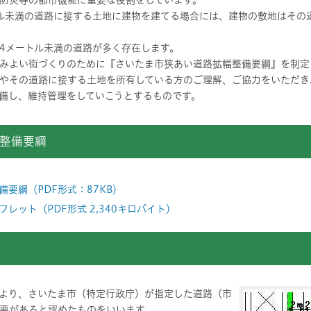
防災等の都市機能に重要な役割をしています。
未満の道路に接する土地に建物を建てる場合には、建物の敷地はその
4メートル未満の道路が多く存在します。
みよい街づくりのために『さいたま市狭あい道路拡幅整備要綱』を制定
やその道路に接する土地を所有している方のご理解、ご協力をいただき
備し、維持管理をしていこうとするものです。
整備要綱
要綱（PDF形式：87KB）
レット（PDF形式 2,340キロバイト）
より、さいたま市（特定行政庁）が指定した道路（市
要があると認めたものをいいます。