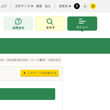
み上げ
文字サイズ
標準
拡大
背景色
黒
白
黄
お問合せ
さがす
メニュー
付：2026年4月10日 / ページ番号：C001922
このページを印刷する