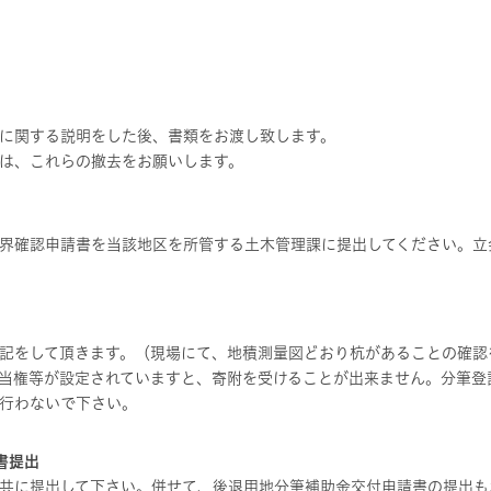
に関する説明をした後、書類をお渡し致します。
は、これらの撤去をお願いします。
界確認申請書を当該地区を所管する土木管理課に提出してください。立
記をして頂きます。（現場にて、地積測量図どおり杭があることの確認
当権等が設定されていますと、寄附を受けることが出来ません。分筆登
行わないで下さい。
書提出
共に提出して下さい。併せて、後退用地分筆補助金交付申請書の提出も