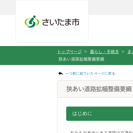
メインメニューへ移動
フッターへ移動します
メインメニューをスキップして本文へ移動
トップページ
>
暮らし・手続き
>
ま
狭あい道路拡幅整備要綱
ページの本文です。
一つ前に見ていたページに戻る
狭あい道路拡幅整備要綱
はじめに