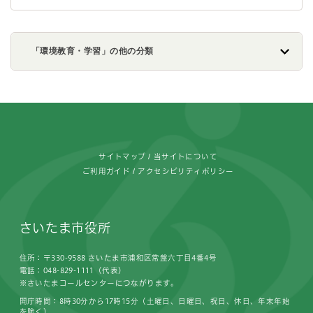
「環境教育・学習」の他の分類
フッターです。
サイトマップ
当サイトについて
ご利用ガイド
アクセシビリティポリシー
さいたま市役所
住所：〒330-9588 さいたま市浦和区常盤六丁目4番4号
電話：048-829-1111（代表）
※さいたまコールセンターにつながります。
開庁時間：8時30分から17時15分（土曜日、日曜日、祝日、休日、年末年始
を除く）