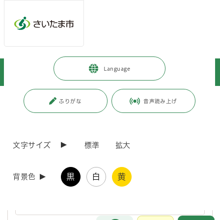
ページの本文です。
メインメニューへ移動
フッターへ移動します
メインメニューをスキップして本文へ移動
トップページ
>
暮らし・手続き
>
環境保全
>
環境教育・学習
>
Language
環境学習ツール
ページ番号：J006370
ふりがな
音声読み上げ
環境学習ツール
文字サイズ
標準
拡大
さいたまこどもエコ検定2026にチャレンジしよう！
黒
白
黄
背景色
さいたまこどもエコ検定2025にチャレンジしよう！
お問合せ
メインメニューです。