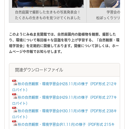
自然庭園で撮影した生きもの写真発表会！
学習会の後に
たくさんの生きものを見つけてくれました
松ぼっくりツリー作
このようにみぬま見聞館では、自然庭園内の動植物を観察、撮影した
り、環境について毎回様々な話題を取り上げ学習する、「自然観察・環
境学習会」を定期的に開催しております。開催について詳しくは、ホー
ムページや市報でお知らせします。
関連ダウンロードファイル
秋の自然観察・環境学習会(H28.11月)の様子（PDF形式 212キ
ロバイト）
秋の自然観察・環境学習会(H29.11月)の様子（PDF形式 277キ
ロバイト）
秋の自然観察・環境学習会(H30.11月)の様子（PDF形式 238キ
ロバイト）
秋の自然観察・環境学習会(R1.11月)の様子（PDF形式 215キ