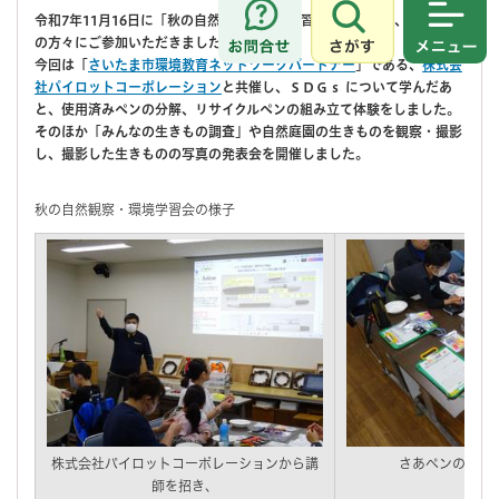
令和7年11月16日に「秋の自然観察・環境学習会」を開催し、9組21名
さがす
メニュ
の方々にご参加いただきました。
今回は「
さいたま市環境教育ネットワークパートナー
」である、
株式会
社パイロットコーポレーション
と共催し、ＳＤＧｓ
について学んだあ
と、使用済みペンの分解、リサイクルペンの組み立て体験をしました。
そのほか「みんなの生きもの調査」や自然庭園の生きものを観察・撮影
し、撮影した生きものの写真の発表会を開催しました。
秋の自然観察・環境学習会の様子
株式会社パイロットコーポレーションから講
さあペンの分解
師を招き、