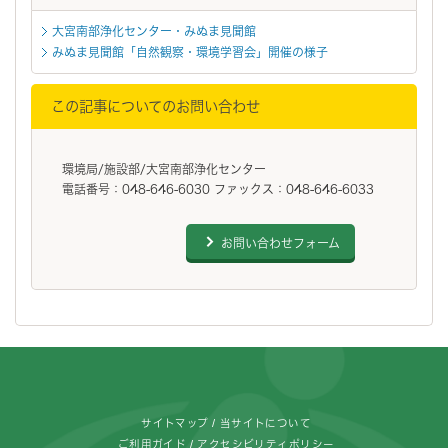
大宮南部浄化センター・みぬま見聞館
みぬま見聞館「自然観察・環境学習会」開催の様子
この記事についてのお問い合わせ
環境局/施設部/大宮南部浄化センター
電話番号：048-646-6030 ファックス：048-646-6033
お問い合わせフォーム
フッターです。
サイトマップ
当サイトについて
ご利用ガイド
アクセシビリティポリシー