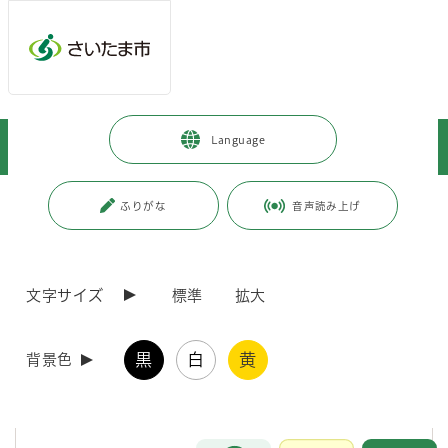
メインメニューへ移動
フッターへ移動します
メインメニューをスキップして本文へ移動
トップページ
>
暮らし・手続き
>
環境保全
>
環境教育・学習
>
Language
みぬま見聞館
>
みぬま見聞館イベント「秋の自然観察・環境学習会」風景
ページの本文です。
更新日付：2025年12月3日 / ページ番号：C061453
ふりがな
音声読み上げ
みぬま見聞館イベント「秋の自然観察・環境学習
会」風景
文字サイズ
標準
拡大
このページでは
大宮南部浄化センター・みぬま見聞館
におけるイベント
の紹介をします。
黒
白
黄
背景色
秋の自然観察・環境学習会(11月16日日曜日開催)
お問合せ
メインメニューです。