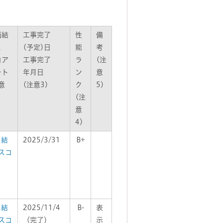
価結
工事完了
性
備
と
(予定)日
能
考
コア
工事完了
ラ
(注
ート
年月日
ン
意
意
(注意3)
ク
5)
(注
意
4)
1結
2025/3/31
B+
スコ
2結
2025/11/4
B-
表
スコ
（完了）
示