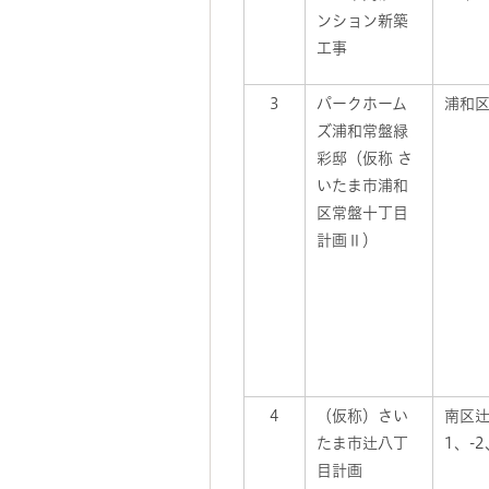
ンション新築
工事
3
パークホーム
浦和区
ズ浦和常盤緑
彩邸（仮称 さ
いたま市浦和
区常盤十丁目
計画Ⅱ）
4
（仮称）さい
南区辻
たま市辻八丁
1、-2
目計画