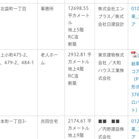
12698.55
区北袋町一丁目
事務所
株式会社エン
01
平方メート
プラス／株式
果_
ル
会社日建設計
ア
地上5階
RC造
新築
2932.81 平
上小町475-2、
老人ホー
東京建物株式
方メートル
2、479-2、484-1
ム
会社 ／大和
結果
地上4階
ハウス工業株
コ
RC造
式会社
（P
新築
形
37
ロ
ト
2174.61 平
本町一丁目3-
共同住宅
■■ ■■
01
方メートル
／内野建設株
果_
地上9階
式会社
ア