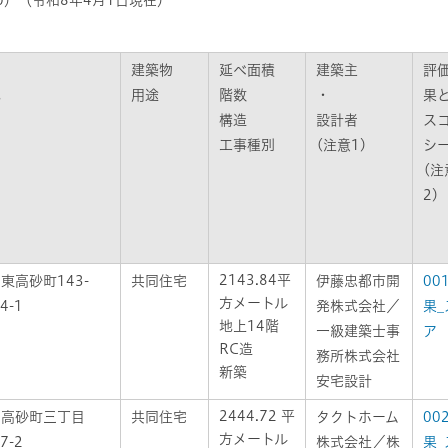
0）（令和8年4月1日現在）
物
建築物
延べ面積
建築主
評
地
用途
階数
・
果
構造
設計者
ス
工事種別
(注意1)
シ
(注
2)
2143.84平
東高砂町143-
共同住宅
伊藤忠都市開
00
方メートル
4-1
発株式会社／
果_
地上14階
一級建築士事
ア
RC造
務所株式会社
新築
安宅設計
2444.72 平
区高砂町三丁目
共同住宅
タクトホーム
00
方メートル
7-2
株式会社／株
果_