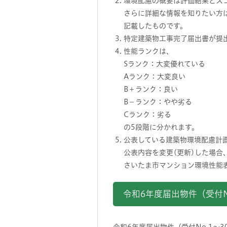
環境配慮の概要は評価結果とス
さらに詳細な情報を知りたい方
記載したものです。
特定建築物工事完了届出書が提
性能ランクは、
Sランク：大変優れている
Aランク：大変良い
B＋ランク：良い
B－ランク：やや劣る
Cランク：劣る
の5段階に分かれます。
公表している建築物環境配慮計
公表内容を変更(更新)した場合
さいたま市マンション環境性能
令和6年度届出物件（受付No