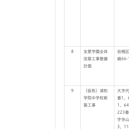
8
友愛学園全体
岩槻
改築工事整備
崎66-
計画
9
（仮称）浦和
大字代
学院中学校新
番1、
築工事
1、6
223
字寺山
3、11