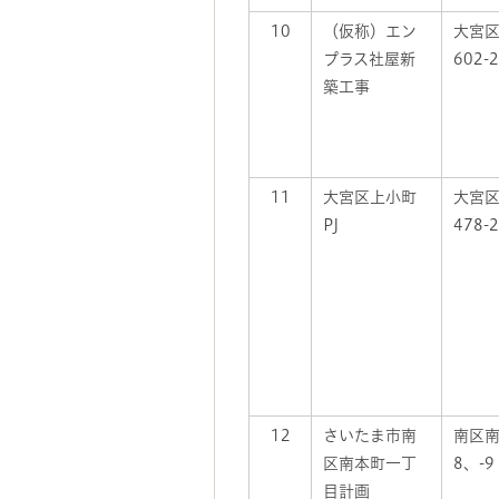
10
（仮称）エン
大宮
プラス社屋新
602-2
築工事
11
大宮区上小町
大宮区
PJ
478-
12
さいたま市南
南区南
区南本町一丁
8、-9
目計画