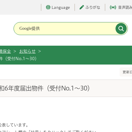
Language
ふりがな
音声読
メインメニューです。
境保全
>
お知らせ
>
（受付No.1～30）
更新日
6年度届出物件（受付No.1～30）
公表しています。