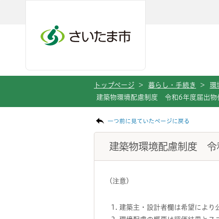
メインメニューへ移動
フッターへ移動します
メインメニューをスキップして本文へ移動
トップページ
>
暮らし・手続き
>
環
建築物環境配慮制度 令和6年度届出物件
ページの本文です。
一つ前に見ていたページに戻る
建築物環境配慮制度 令和
(注意)
建築主・設計者欄は希望により