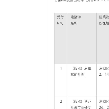
令和6年度届出物件（受付No.1～3
受付
建築物
建築
No．
名称
所在
1
（仮称）浦和
浦和区
駅前計画
2、14
2
（仮称）さい
浦和
たま市高砂マ
26、2