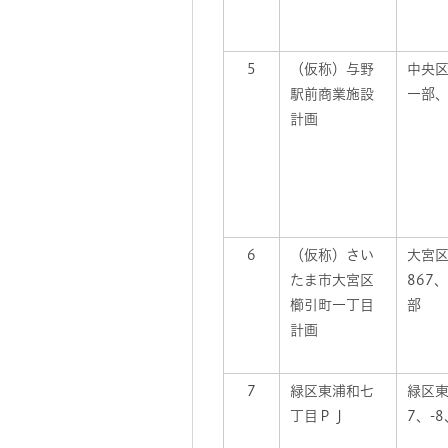
5
（仮称）与野
中央区
駅前商業施設
一部、
計画
6
（仮称）さい
大宮
たま市大宮区
867
櫛引町一丁目
部
計画
7
緑区東浦和七
緑区東
丁目ＰＪ
7、-8