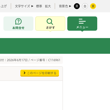
み上げ
文字サイズ
標準
拡大
背景色
黒
白
黄
お問合せ
さがす
メニュー
付：2026年6月17日 / ページ番号：C116961
このページを印刷する