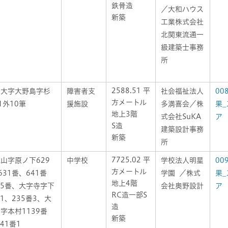
鉄骨造
／大和ハウス
新築
工業株式会社
北関東流通一
級建築士事務
所
2588.51 平
区大字大野島字杉
障害者支
社会福祉法人
00
方メートル
1外10筆
援施設
多満喜会／株
果_
地上3階
式会社SuKA
ア
S造
建築設計事務
新築
所
7725.02 平
山字原ノ下629
中学校
学校法人明星
00
方メートル
631番、641番
学園 ／株式
果_
地上4階
45番、大字寺字下
会社奥野設計
ア
RC造一部S
番1、235番3、大
造
字本村1139番
新築
41番1