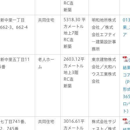
RC造
新築
5318.30 平
区新中里一丁目
共同住宅
明和地所株式
01
方メートル
662-3、662-4
会社 ／株式
果_
地上7階
会社エフティ
ア
RC造
―建築設計事
新築
務所
2603.12平
新中里五丁目11
老人ホー
東京建物株式
方メートル
5番
ム
会社／大和ハ
結果
地上3階
ウス工業株式
コ
RC造
会社
（P
新築
形
36
ロ
ト
3016.61平
七丁目741番、
共同住宅
株式会社サジ
方メートル
番2、745番
ェスト／株式
結果