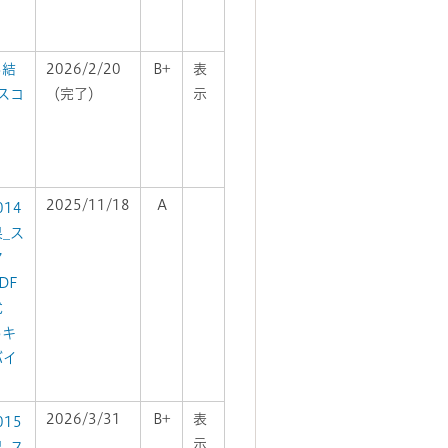
3結
2026/2/20
B+
表
スコ
（完了）
示
2025/11/18
A
014
_ス
ア
DF
式
5キ
バイ
）
2026/3/31
B+
表
015
示
_ス