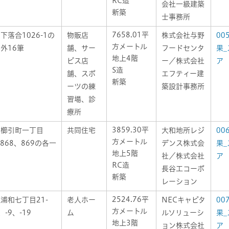
RC造
会社一級建築
新築
士事務所
7658.01平
下落合1026-1の
物販店
株式会社与野
00
方メートル
外16筆
舗、サー
フードセンタ
果_
地上4階
ビス店
ー／株式会社
ア
S造
舗、スポ
エフティー建
新築
ーツの練
築設計事務所
習場、診
療所
3859.30平
区櫛引町一丁目
共同住宅
大和地所レジ
00
方メートル
、868、869の各一
デンス株式会
果_
地上5階
社／株式会社
ア
RC造
長谷工コーポ
新築
レーション
2524.76平
浦和七丁目21-
老人ホー
NECキャピタ
00
方メートル
、-9、-19
ム
ルソリューシ
果_
地上3階
ョン株式会社
ア