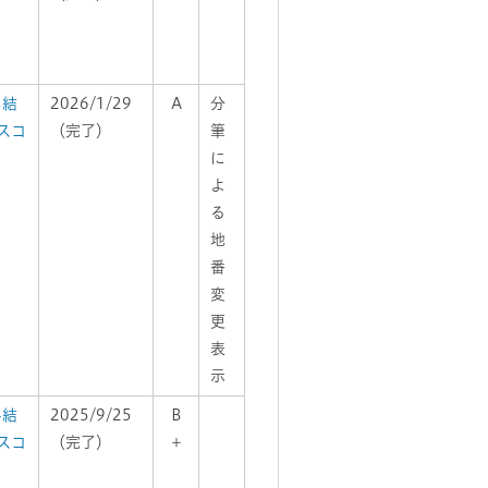
3結
2026/1/29
A
分
スコ
（完了）
筆
に
よ
る
地
番
変
更
表
示
4結
2025/9/25
B
スコ
（完了）
＋