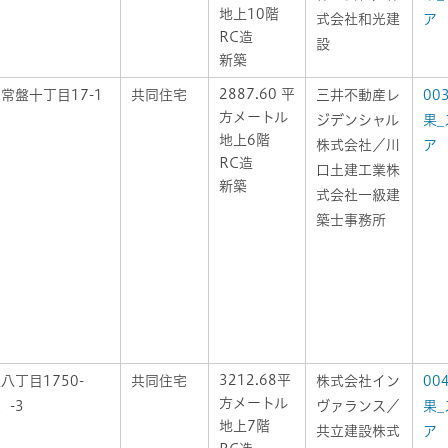
地上10階
式会社和光建
ア
RC造
設
新築
2887.60 平
常盤十丁目17-1
共同住宅
三井不動産レ
00
方メートル
ジデンシャル
果_
地上6階
株式会社／川
ア
RC造
口土建工業株
新築
式会社一級建
築士事務所
3212.68平
八丁目1750-
共同住宅
株式会社イン
00
方メートル
、-3
ヴァランス／
果_
地上7階
共立建設株式
ア