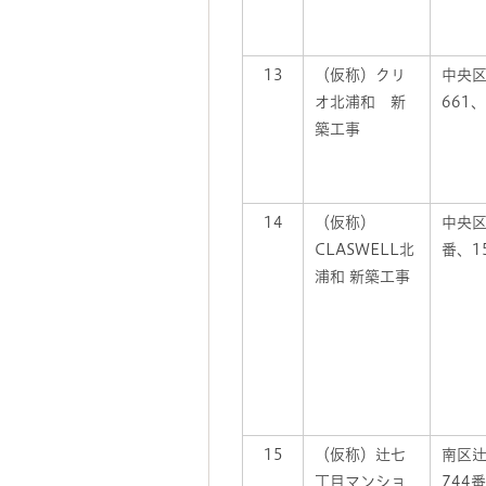
13
（仮称）クリ
中央
オ北浦和 新
661、
築工事
14
（仮称）
中央区
CLASWELL北
番、1
浦和 新築工事
15
（仮称）辻七
南区辻
丁目マンショ
744