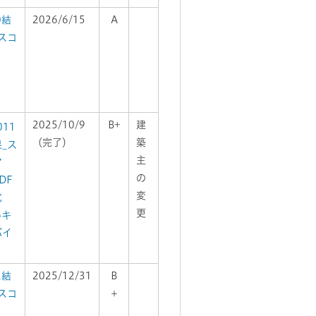
0結
2026/6/15
A
スコ
2025/10/9
B+
建
011
（完了）
築
_ス
主
ア
の
DF
変
式
更
6キ
バイ
）
2結
2025/12/31
B
スコ
＋