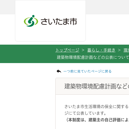
メインメニューへ移動
フッターへ移動します
メインメニューをスキップして本文へ移動
トップページ
>
暮らし・手続き
>
環
建築物環境配慮計画などの公表につい
ページの本文です。
一つ前に見ていたページに戻る
建築物環境配慮計画など
さいたま市生活環境の保全に関する
ジにて公表しています。
（本制度は、建築主の自己評価によ