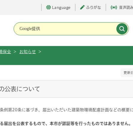
Language
ふりがな
音声読
メインメニューです。
境保全
>
お知らせ
>
て
更新日
の公表について
条例第20条に基づき、届出いただいた建築物環境配慮計画などの概要
る届出を公表するもので、本市が認証等を行ったものではありません。