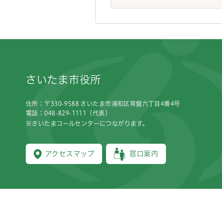
フッターです。
さいたま市役所
住所：〒330-9588 さいたま市浦和区常盤六丁目4番4号
電話：048-829-1111（代表）
※さいたまコールセンターにつながります。
アクセスマップ
窓口案内