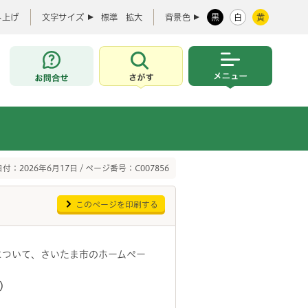
み上げ
文字サイズ
標準
拡大
背景色
黒
白
黄
お問合せ
さがす
メニュー
付：2026年6月17日 / ページ番号：C007856
このページを印刷する
について、さいたま市のホームペー
）