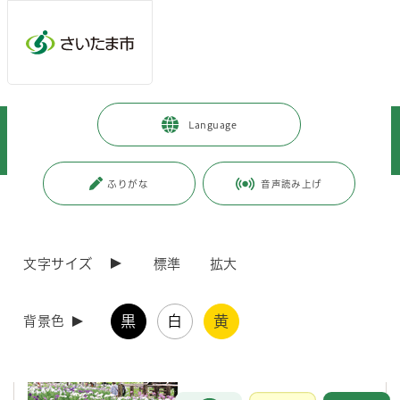
メインメニューへ移動
フッターへ移動します
メインメニューをスキップして本文へ移動
トップページ
>
見沼区
>
区政情報
>
区政について
>
Language
市報さいたま（見沼区版）
>
2026年1月号～12月号
>
「市報さいたま(見沼区版)」2026年6月号
ふりがな
音声読み上げ
ページの本文です。
更新日付：2026年6月22日 / ページ番号：C130808
「市報さいたま(見沼区版)」2026年6月号
文字サイズ
標準
拡大
「市報さいたま（見沼区版）」2026年6月号
市内・区内各地で行われる催しや区民の生活に密着した生活情報などを
黒
白
黄
背景色
掲載しています。
お問合せ
メインメニューです。