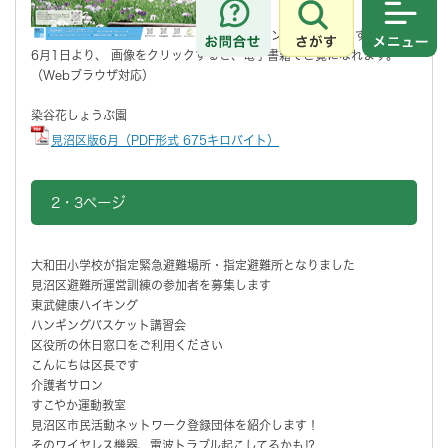
さがす
メニュ
（新しいウィンドウで開きます）
6月1日より、 画像をクリックすると、電子書籍でご覧になれます。
（Webブラウザ対応）
染谷花しょうぶ園
見沼区版6月（PDF形式 675キロバイト）
2・3ページ
大和田小学校が指定緊急避難場所・指定避難所となりました
見沼区避難所運営訓練の参加者を募集します
東武健康ハイキング
ハンギングバスケット講習会
区役所の休日窓口をご利用ください
こんにちは区長です
介護者サロン
すこやか運動教室
見沼区市民活動ネットワーク登録団体を紹介します！
そのワイヤレス機器、電波トラブル起こしてるかも⁉