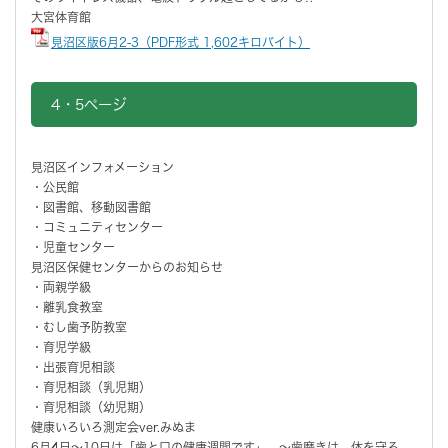
大宮体育館
見沼区版6月2-3（PDF形式 1,602キロバイト）
4・5ページ
見沼区インフォメーション
・公民館
・図書館、移動図書館
・コミュニティセンター
・児童センター
見沼区保健センターからのお知らせ
・両親学級
・離乳食教室
・むし歯予防教室
・育児学級
・出張育児相談
・育児相談（乳児期）
・育児相談（幼児期）
健康いろいろ測定会ver.みぬま
6月4日～10日は「歯と口の健康週間です」 ～歯磨きは 体を守る