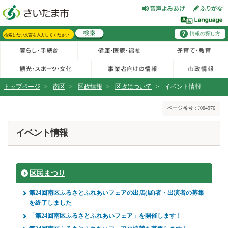
フッターへ移動
ページの先頭です。
ページの先頭に戻る
メインメニューへ移動
情報の探し方
メインメニューです。
サイト内検索。検索したいキーワードを入力し、検索ボタンをクリックもしくはキーボードのエンターキーを押してください。
トップページ
>
南区
>
区政情報
>
区政について
>
イベント情報
ページの本文です。
ページ番号：J004976
イベント情報
区民まつり
第24回南区ふるさとふれあいフェアの出店(展)者・出演者の募集
を終了しました
「第24回南区ふるさとふれあいフェア」を開催します！