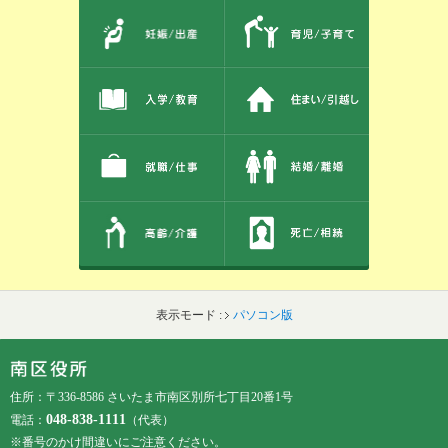
このエリアではサイト内を人生のできごとから探しなおせます。また、イベント情報をお伝えしています。
表示モード :
パソコン版
フッターです。
フッターメニューです。
住所：〒336-8586 さいたま市南区別所七丁目20番1号
048-838-1111
電話：
（代表）
※番号のかけ間違いにご注意ください。