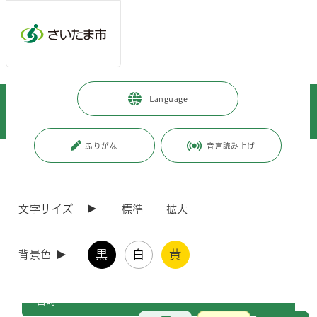
メインメニューへ移動
フッターへ移動します
メインメニューをスキップして本文へ移動
トップページ
>
観光・スポーツ・文化
>
観光
>
イベント案内
>
Language
イベントカレンダー
>
南区
>
■追加募集！ 「子どもと一緒に！寄せ植え教室」を開催します！
ふりがな
音声読み上げ
ページの本文です。
更新日付：2026年7月3日 / ページ番号：C130234
■追加募集！ 「子どもと一緒に！寄せ植え教
室」を開催します！
文字サイズ
標準
拡大
区の花「ヒマワリ」と夏の草花を使った寄せ植えや、講師による実習を
黒
白
黄
背景色
交えながら、ガーデニングの初歩を学びます。
日時
お問合せ
メインメニューです。