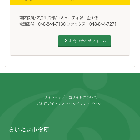
南区役所/区民生活部/コミュニティ課 企画係
電話番号：048-844-7130 ファックス：048-844-7271
お問い合わせフォーム
フッターです。
サイトマップ
当サイトについて
ご利用ガイド
アクセシビリティポリシー
さいたま市役所