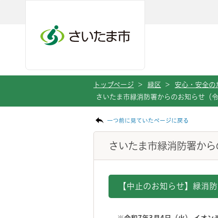
メインメニューへ移動
フッターへ移動します
メインメニューをスキップして本文へ移動
トップページ
>
緑区
>
安心・安全の
さいたま市緑消防署からのお知らせ（令
ページの本文です。
一つ前に見ていたページに戻る
さいたま市緑消防署から
【中止のお知らせ】緑消防