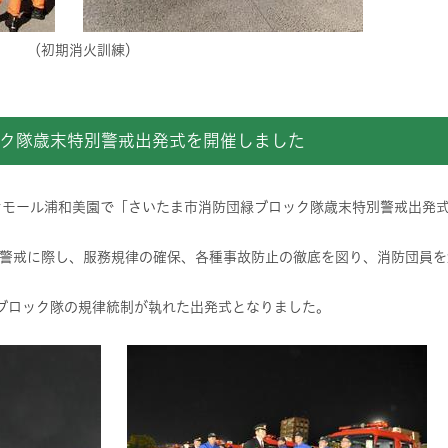
火訓練）
ク隊歳末特別警戒出発式を開催しました
オンモール浦和美園で「さいたま市消防団緑ブロック隊歳末特別警戒出発
警戒に際し、服務規律の確保、各種事故防止の徹底を図り、消防団員を
ブロック隊の規律統制が執れた出発式となりました。