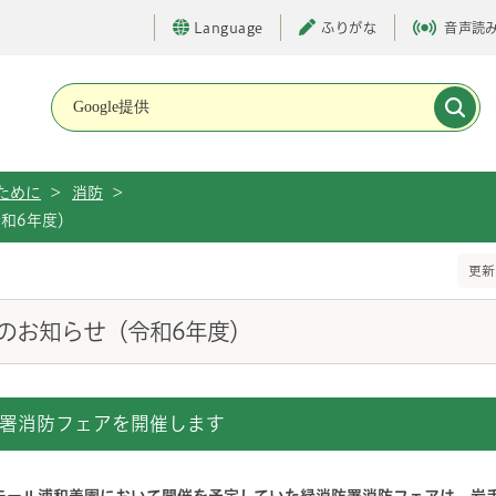
Language
ふりがな
音声読
メインメニューです。
ために
>
消防
>
和6年度）
更新
のお知らせ（令和6年度）
署消防フェアを開催します