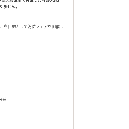
手県大船渡市で発生した林野火災に
りません。
とを目的として消防フェアを開催し
署長