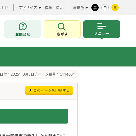
み上げ
文字サイズ
標準
拡大
背景色
黒
白
黄
お問合せ
さがす
メニュー
日付：2025年3月3日 / ページ番号：C114604
このページを印刷する