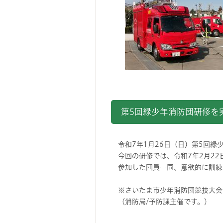
第5回緑少年消防団研修を
令和7年1月26日（日）第5回緑
今回の研修では、令和7年2月22
参加した団員一同、意欲的に訓練
※さいたま市少年消防団競技大会
（消防局/予防課主催です。）