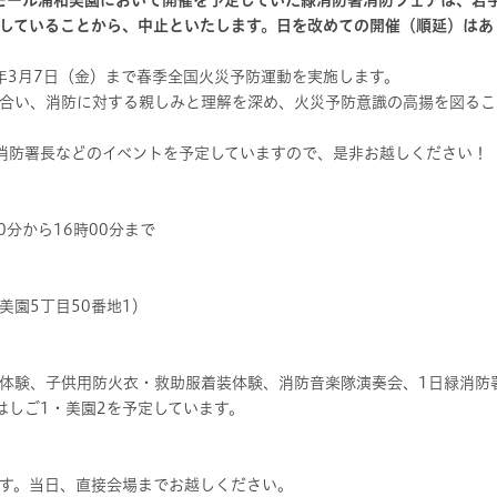
ンモール浦和美園において開催を予定していた緑消防署消防フェアは、岩
していることから、中止といたします。日を改めての開催（順延）はあ
年3月7日（金）まで春季全国火災予防運動を実施します。
合い、消防に対する親しみと理解を深め、火災予防意識の高揚を図るこ
消防署長などのイベントを予定していますので、是非お越しください！
分から16時00分まで
5丁目50番地1）
、子供用防火衣・救助服着装体験、消防音楽隊演奏会、1日緑消防
ご1・美園2を予定しています。
。当日、直接会場までお越しください。