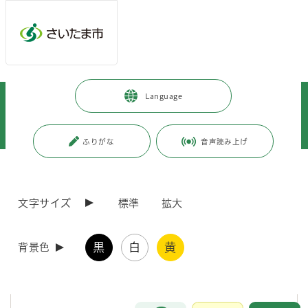
メインメニューへ移動
フッターへ移動します
メインメニューをスキップして本文へ移動
トップページ
>
緑区
>
区政情報
>
地域情報
>
公民館
>
Language
三室公民館
>
e公民館／余った大根で作る絶品味噌汁＆ラーメンに大変身！簡単リメイク
術
ふりがな
音声読み上げ
ページの本文です。
更新日付：2025年9月11日 / ページ番号：C095607
e公民館／余った大根で作る絶品味噌汁＆ラーメン
文字サイズ
標準
拡大
に大変身！簡単リメイク術
黒
白
黄
背景色
e公民館／余った大根で作る絶品味噌汁＆ラーメンに大
変身！簡単リメイク術
お問合せ
メインメニューです。