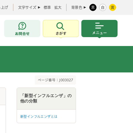
み上げ
文字サイズ
標準
拡大
背景色
黒
白
黄
お問合せ
さがす
メニュー
ページ番号：J003027
「新型インフルエンザ」の
他の分類
新型インフルエンザとは