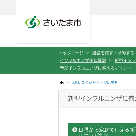
ページの本文です。
メインメニューへ移動
フッターへ移動します
メインメニューをスキップして本文へ移動
トップページ
>
施設を探す・予約する
インフルエンザ関連情報
>
新型インフ
新型インフルエンザに備えるポイント
一つ前に見ていたページに戻る
新型インフルエンザに備
日頃から家庭で行える新
ルエンザ対策