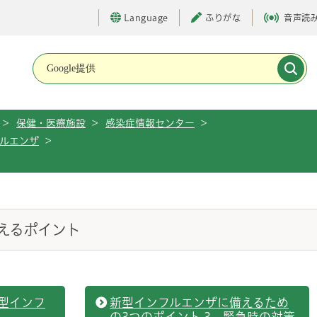
Language
ふりがな
音声読
メインメニューです。
>
保健・医療施設
>
感染症情報センター
>
ルエンザ
>
えるポイント
型インフ
新型インフルエンザに備えるため
の3つのポイント 3．緊急時の対策