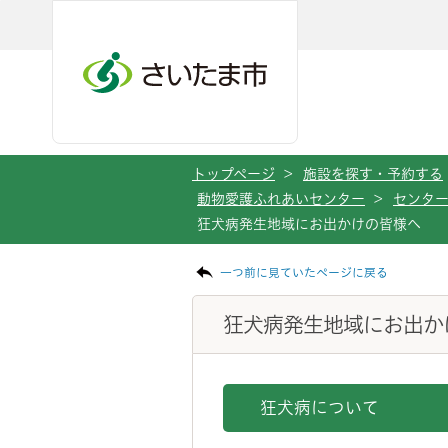
メインメニューへ移動
フッターへ移動します
メインメニューをスキップして本文へ移動
トップページ
>
施設を探す・予約する
動物愛護ふれあいセンター
>
センタ
狂犬病発生地域にお出かけの皆様へ
ページの本文です。
一つ前に見ていたページに戻る
狂犬病発生地域にお出か
狂犬病について