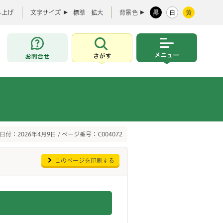
み上げ
文字サイズ
標準
拡大
背景色
黒
白
黄
お問合せ
さがす
メニュー
日付：2026年4月9日 / ページ番号：C004072
このページを印刷する