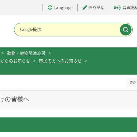
Language
ふりがな
音声読
メインメニューです。
>
動物・植物関連施設
>
ーからのお知らせ
>
市民の方へのお知らせ
>
更新
けの皆様へ