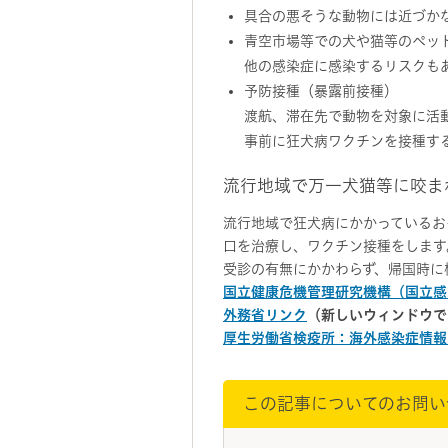
具合の悪そうな動物には近づか
青空市場等での犬や猫等のペッ
他の感染症に感染するリスクも
予防接種（暴露前接種）
渡航、滞在先で動物を対象に活
事前に狂犬病ワクチンを接種す
流行地域で万一犬猫等に咬ま
流行地域で狂犬病にかかっているお
口を治療し、ワクチン接種をします
受診の有無にかかわらず、帰国時に
国立健康危機管理研究機構（国立感
外務省リンク
（新しいウィンドウで
厚生労働省検疫所：海外感染症情報
この記事についてのお問い