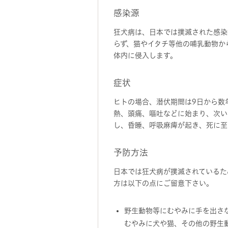
感染源
狂犬病は、日本では撲滅された感染
らず、猫やイタチ等他の哺乳動物か
体内に侵入します。
症状
ヒトの場合、潜伏期間は9日から数年
熱、頭痛、嘔吐などに始まり、次い
し、昏睡、呼吸麻痺が起き、死に至
予防方法
日本では狂犬病が撲滅されているた
方は以下の点にご留意下さい。
野生動物等にむやみに手を出さ
むやみに犬や猫、その他の野生