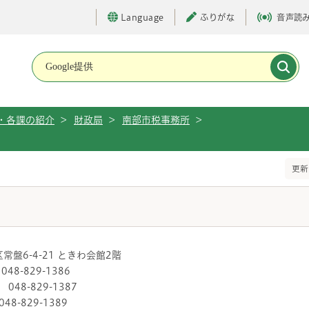
Language
ふりがな
音声読
メインメニューです。
・各課の紹介
>
財政局
>
南部市税事務所
>
更新
区常盤6-4-21 ときわ会館2階
8-829-1386
8-829-1387
-829-1389