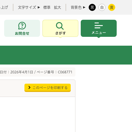
み上げ
文字サイズ
標準
拡大
背景色
黒
白
黄
お問合せ
さがす
メニュー
日付：2026年4月1日 / ページ番号：C068771
このページを印刷する