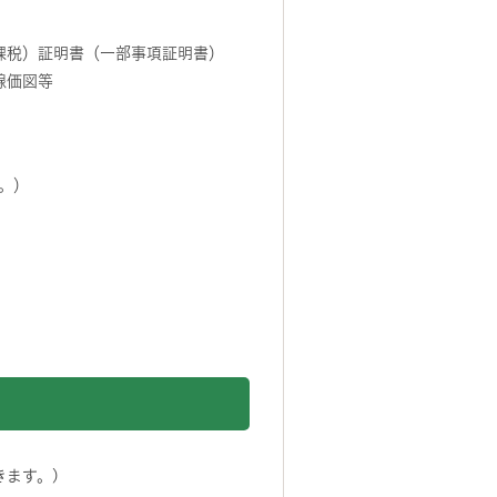
課税）証明書（一部事項証明書）
線価図等
。）
きます。)