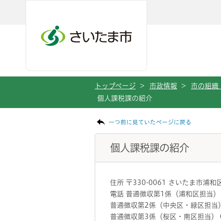
メインメニューへ移動
フッターへ移動します
メインメニューをスキップして本文へ移動
トップページ
>
市政情報
>
市の組織
個人課税課の紹介
ページの本文です。
一つ前に見ていたページに戻る
個人課税課の紹介
住所 〒330-0061 さいたま市浦和
電話 普通徴収第1係（浦和区担当） 04
普通徴収第2係（中央区・緑区担当） 04
普通徴収第3係（桜区・南区担当） 048