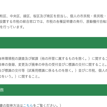
和区、中央区、緑区、桜区及び南区を担当し、個人の市民税・県民税・
設置する市税の総合窓口では、市税の各種証明書の発行、原動機付自転
を行っています。
森林環境税の調査及び賦課（他の所管に属するものを除く。）に関する
動車の登録、変更及び廃車の申告の受付並びに標識の交付に関すること
及び標識の交付等（試乗用標識に係るものを除く。）並びに市税、個人
口をいう。）に関すること。
務
明書の取得方法は
こちら
をご覧ください。）