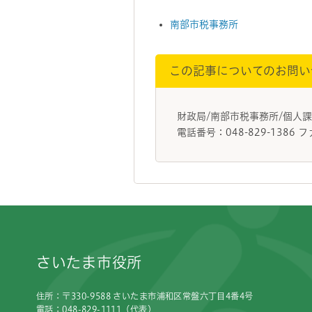
南部市税事務所
この記事についてのお問い
財政局/南部市税事務所/個
電話番号：048-829-1386 フ
フッターです。
さいたま市役所
住所：〒330-9588 さいたま市浦和区常盤六丁目4番4号
電話：048-829-1111（代表）