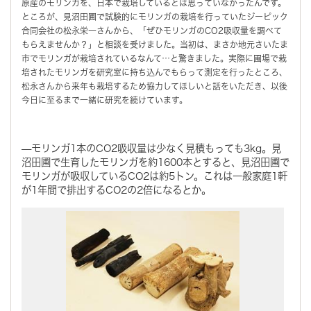
原産のモリンガを、日本で栽培しているとは思っていなかったんです。
ところが、見沼田圃で試験的にモリンガの栽培を行っていたジーピック
合同会社の松永栄一さんから、「ぜひモリンガのCO2吸収量を調べて
もらえませんか？」と相談を受けました。当初は、まさか地元さいたま
市でモリンガが栽培されているなんて…と驚きました。実際に圃場で栽
培されたモリンガを研究室に持ち込んでもらって測定を行ったところ、
松永さんから来年も栽培するため協力してほしいと話をいただき、以後
今日に至るまで一緒に研究を続けています。
—モリンガ1本のCO2吸収量は少なく見積もっても3kg。見
沼田圃で生育したモリンガを約1600本とすると、見沼田圃で
モリンガが吸収しているCO2は約5トン。これは一般家庭1軒
が1年間で排出するCO2の2倍になるとか。