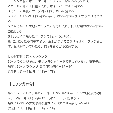
1.モリンガ粉とホットケーキミックスを一緒にふるっておく
2.ボールに卵と上白糖を入れ、ホイッパーでよく混ぜる
3.その中に牛乳とサラダ油を加え、さらに混ぜる
4.ふるった1を2に加え混ぜたあと、ゆであずきを加えサックリ合わせ
る
5.できあがった生地をカップ型に均等に入れ、仕上げ用のゆであずきを
2粒乗せる
6.180度に予熱したオーブンで12～15分焼く。
※12分経ったら竹串でさし、生地がついてこなければオーブンから出
す。生地がついていたら、様子をみながら加熱する。
レシピ提供：ほっとラウンジ
ほっとラウンジでは、モリンガクッキーを販売しています。※要予約
場所：ほっとラウンジ（浦和区領家4－15－10）
営業日：月～金曜日 11時～17時
【モリンガ定食】
冬メニューとして、鶏ハム・梅干しなどがついたモリンガ茶漬け定食
を、12月13日(土)～令和8年1月25日(日)に提供予定！
場所：いやしろ大宮氷川参道カフェ（大宮区吉敷町3-48-1）
営業日：土・日曜日 11時～15時