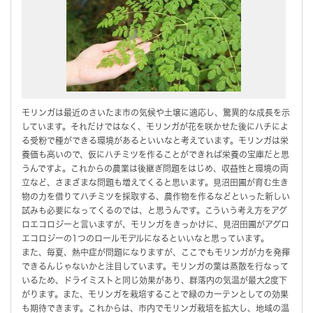
モリンガは最近のさいたま市の気候や土壌に適応し、驚異的な成長を示
しています。それだけではなく、モリンガが花を咲かせた後にハチによ
る受粉で種ができる環境があるといいなと考えています。モリンガは栄
養価も高いので、仮にハチミツを作ることができれば栄養の宝庫だと思
うんですよ。これからの農業は後継ぎ問題をはじめ、収益性と環境の両
立など、さまざまな問題も増えてくると思います。見沼田圃が育む生き
物の力を借りてハチミツを採取する、農作物を作るなどといった新しい
試みも必要になってくるのでは、と思うんです。こういう考え方をアグ
ロエコロジーと言いますが、モリンガをきっかけに、見沼田圃がアグロ
エコロジーの1つのロールモデルになるといいなと思っています。
また、毎夏、熱中症が問題になりますが、ここでもモリンガが力を発揮
できるんじゃないかと注目しています。モリンガの葉は蒸散を行なって
いるため、ドライミストと同じ効果があり、群落内の気温が最大2度下
がります。また、モリンガを栽培することで緑のカーテンとしての効果
も期待できます。これからは、市内でモリンガ栽培を拡大し、地域の温