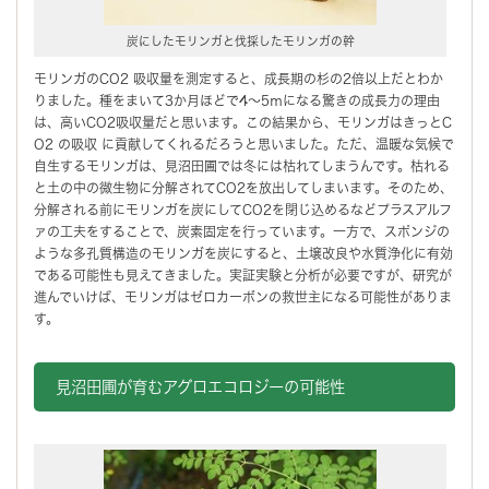
炭にしたモリンガと伐採したモリンガの幹
モリンガのCO2 吸収量を測定すると、成長期の杉の2倍以上だとわか
りました。種をまいて3か月ほどで4～5ｍになる驚きの成長力の理由
は、高いCO2吸収量だと思います。この結果から、モリンガはきっとC
O2 の吸収 に貢献してくれるだろうと思いました。ただ、温暖な気候で
自生するモリンガは、見沼田圃では冬には枯れてしまうんです。枯れる
と土の中の微生物に分解されてCO2を放出してしまいます。そのため、
分解される前にモリンガを炭にしてCO2を閉じ込めるなどプラスアルフ
ァの工夫をすることで、炭素固定を行っています。一方で、スポンジの
ような多孔質構造のモリンガを炭にすると、土壌改良や水質浄化に有効
である可能性も見えてきました。実証実験と分析が必要ですが、研究が
進んでいけば、モリンガはゼロカーボンの救世主になる可能性がありま
す。
見沼田圃が育むアグロエコロジーの可能性