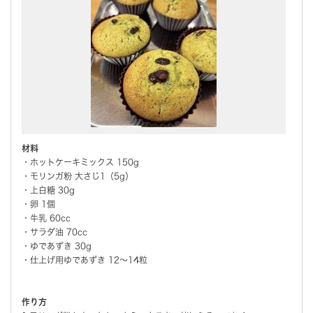
材料
・ホットケーキミックス 150g
・モリンガ粉 大さじ1（5g）
・上白糖 30g
・卵 1個
・牛乳 60cc
・サラダ油 70cc
・ゆであずき 30g
・仕上げ用ゆであずき 12～14粒
作り方