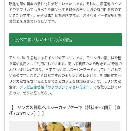
暖化対策や農業の活性化に繋げていきたいです。それに、原産地のイン
ドやアフリカでも食べたり商品化する以外のモリンガの有用性を広めて
いきたいですね。研究はまだ初期段階ですが、さらなるデータ収集と論
文発表を進めていきたいです。
食べておいしいモリンガの秘密
モリンガの生息地であるインドやアフリカでは、モリンガの葉っぱや種
を薬や食用として利用されています。高い栄養価のため現地では“奇跡の
木”とも呼ばれており、日本でも近年はスーパーフードとして注目されて
いるのです。ここからはおすすめのモリンガのレシピと、期間限定でモ
リンガ定食を食べることができるカフェをお知らせします。モリンガ定
食は、
テレビ広報番組「のびのびシティさいたま市」
でも取り上げてい
るので、ぜひご覧ください。
【モリンガの簡単へルシーカップケーキ（材料6～7個分（直
径7cmカップ））】