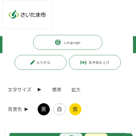
メインメニューへ移動
フッターへ移動します
メインメニューをスキップして本文へ移動
トップページ
>
市政情報
>
広報・報道
>
広報誌
>
市報さいたま
>
Language
市報さいたまプラス
>
市報さいたまプラス 2025年12月号
ページの本文です。
更新日付：2025年11月28日 / ページ番号：C125655
ふりがな
音声読み上げ
市報さいたまプラス 2025年12月号
文字サイズ
標準
拡大
「市報さいたまプラス」では、「市報さいたま」の特集紙面で掲載しき
れなかった情報、こぼれ話などを掲載しています。
市報さいたま12月号では、見沼田圃で栽培を行っているモリンガにつ
黒
白
黄
いて紹介しました。そこで、市報さいたまプラスでは、CO2吸収量が多
背景色
く、スーパーフードとしても注目されているモリンガの魅力を、埼玉大
学の藤野毅教授のお話をはじめ、さらに深く掘り下げます！
お問合せ
メインメニューです。