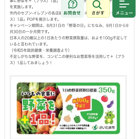
事に野菜を＋（プラス）1品」と呼びかける野菜摂取促進キャンペーン
を実施します。
さがす
メニュ
市内のセブン-イレブンの各店舗で、「いつもの食事に野菜を＋（プラ
ス）1品」POPを掲示します。
キャンペーン期間は、8月31日の「野菜の日」にちなみ、9月1日から9
月30日の一か月間です。
日本人の20歳以上の1日あたりの野菜摂取量は、およそ100g不足して
いると言われています。
（令和5年国民健康・栄養調査より）
不足しがちな野菜を、コンビニの便利なお惣菜等を活用して＋（プラ
ス）1品してみましょう！