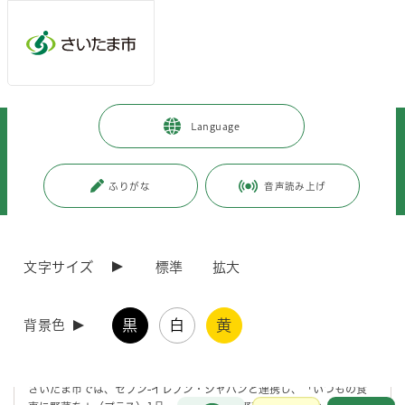
メインメニューへ移動
フッターへ移動します
メインメニューをスキップして本文へ移動
トップページ
>
市政情報
>
広報・報道
>
記者への情報提供
>
Language
記者への提供資料
>
令和7年度
>
令和7年8月
>
（令和7年8月21日発表）セブン-イレブン×さいたま市 野菜摂取促進キャ
ンペーンを実施します！～コンビニの便利なお惣菜等で「野菜を＋1品」し
ふりがな
音声読み上げ
てみましょう～
ページの本文です。
更新日付：2025年8月21日 / ページ番号：C123322
文字サイズ
標準
拡大
（令和7年8月21日発表）セブン-イレブン×さいた
ま市 野菜摂取促進キャンペーンを実施します！～
コンビニの便利なお惣菜等で「野菜を＋1品」して
黒
白
黄
背景色
みましょう～
さいたま市では、セブン-イレブン・ジャパンと連携し、「いつもの食
お問合せ
メインメニューです。