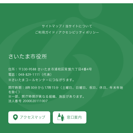
フッターです。
サイトマップ
当サイトについて
ご利用ガイド
アクセシビリティポリシー
さいたま市役所
住所：〒330-9588 さいたま市浦和区常盤六丁目4番4号
電話：048-829-1111（代表）
※さいたまコールセンターにつながります。
開庁時間：8時30分から17時15分（土曜日、日曜日、祝日、休日、年末年始
を除く）
※一部、開庁時間が異なる組織、施設があります。
法人番号 2000020111007
アクセスマップ
窓口案内