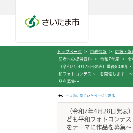
メインメニューへ移動
フッターへ移動します
メインメニューをスキップして本文へ移動
トップページ
>
市政情報
>
広報・報
記者への提供資料
>
令和7年度
>
令
（令和7年4月28日発表）戦後80周年
和フォトコンテスト」を開催します 
品を募集～
ページの本文です。
一つ前に見ていたページに戻る
（令和7年4月28日発表
ども平和フォトコンテス
をテーマに作品を募集～