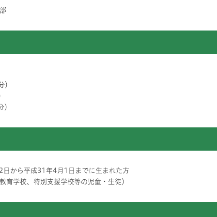
部
円分）
）
円分）
2日から平成31年4月1日までに生まれた方
教育学校、特別支援学校等の児童・生徒）