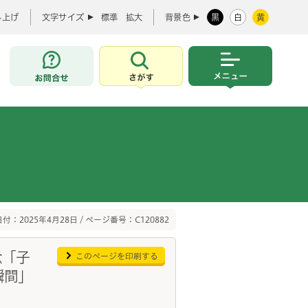
み上げ
文字サイズ
標準
拡大
背景色
黒
白
黄
お問合せ
さがす
メニュー
付：2025年4月28日 / ページ番号：C120882
念「子
このページを印刷する
瞬間」