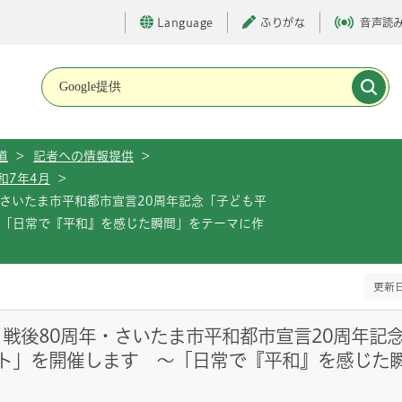
Language
ふりがな
音声読
メインメニューです。
道
>
記者への情報提供
>
和7年4月
>
・さいたま市平和都市宣言20周年記念「子ども平
～「日常で『平和』を感じた瞬間」をテーマに作
更新日
）戦後80周年・さいたま市平和都市宣言20周年記
ト」を開催します ～「日常で『平和』を感じた