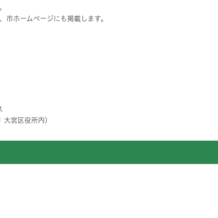
。
、市ホームページにも掲載します。
ス
1 大宮区役所内）