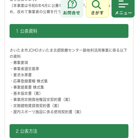
（本事業は令和6年4月に公募を行いましたが、入札不調となったた
さがす
メニュ
め、改めて事業者の公募を行うものです。)
1 公表資料
さいたま市JCHOさいたま北部医療センター跡地利活用事業に係る以下
の資料
・募集要項
・事業者選定基準
・要求水準書
・応募登録書類 様式集
・事業提案書 様式集
・基本協定書（案）
・事業用定期借地権設定契約書（案）
・定期建物賃貸借契約書（案）
・屋内スポーツ施設に係る使用契約書（案）
2 公表方法