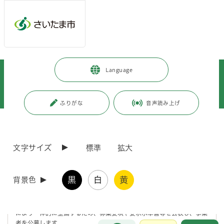
メインメニューへ移動
フッターへ移動します
メインメニューをスキップして本文へ移動
トップページ
>
市政情報
>
広報・報道
>
記者への情報提供
>
Language
記者への提供資料
>
令和7年度
>
令和7年4月
>
（令和7年4月2日発表）JCHOさいたま北部医療センター跡地利活用事業に
おける事業者を再公募します
ふりがな
音声読み上げ
ページの本文です。
更新日付：2025年4月2日 / ページ番号：C120236
（令和7年4月2日発表）JCHOさいたま北部医療セ
文字サイズ
標準
拡大
ンター跡地利活用事業における事業者を再公募し
ます
黒
白
黄
背景色
JCHOさいたま北部医療センター跡地を利活用し、植竹公民館・植竹児
童センター等の公共施設及び屋内スポーツ施設等の民間施設を公民連携
により一体的に整備するため、募集要項や要求水準書等を公表し、事業
お問合せ
者を公募します。
メインメニューです。