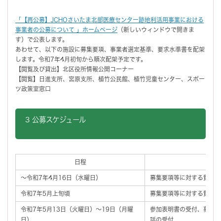
「
【再公募】JCHOさいたま北部医療センター跡地利活用事業における
事業者の公募について 」ホームページ
（新しいウィンドウで開きま
す）で公表します。
あわせて、以下の施設に募集要項、事業者選定基準、要求水準書を配架
します。令和7年4月初旬から順次配架予定です。
【閲覧及び貸出】北区役所情報公開コーナー
【閲覧】日進支所、宮原支所、植竹公民館、植竹児童センター、スポー
ツ政策室窓口
3 公募スケジュール
日程
内容
～令和7年4月16日（水曜日）
募集要項等に対する質問の
令和7年5月上旬頃
募集要項等に対する質問回
令和7年5月13日（火曜日）～19日（月曜
参加表明書の受付、募集要
日）
話の受付