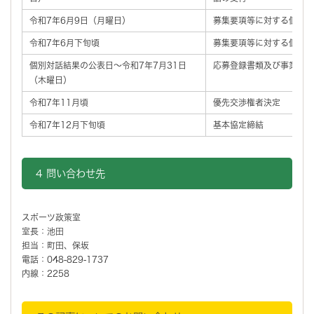
令和7年6月9日（月曜日）
募集要項等に対する個別対
令和7年6月下旬頃
募集要項等に対する個別対
個別対話結果の公表日～令和7年7月31日
応募登録書類及び事業提案
（木曜日）
令和7年11月頃
優先交渉権者決定
令和7年12月下旬頃
基本協定締結
4 問い合わせ先
スポーツ政策室
室長：池田
担当：町田、保坂
電話：048-829-1737
内線：2258