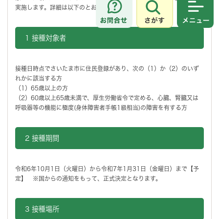
実施します。詳細は以下のとおりです。
さがす
メニュ
1 接種対象者
接種日時点でさいたま市に住民登録があり、次の（1）か（2）のいず
れかに該当する方
（1）65歳以上の方
（2）60歳以上65歳未満で、厚生労働省令で定める、心臓、腎臓又は
呼吸器等の機能に極度(身体障害者手帳1級相当)の障害を有する方
2 接種期間
令和6年10月1日（火曜日）から令和7年1月31日（金曜日）まで【予
定】 ※国からの通知をもって、正式決定となります。
3 接種場所