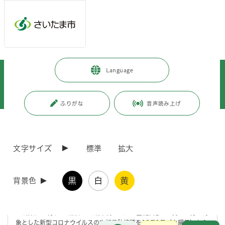
メインメニューへ移動
フッターへ移動します
メインメニューをスキップして本文へ移動
トップページ
>
市政情報
>
広報・報道
>
記者への情報提供
>
Language
記者への提供資料
>
令和6年度
>
令和6年9月
>
（令和6年9月12日発表）10月1日から新型コロナワクチン定期予防接種を
実施します
ふりがな
音声読み上げ
ページの本文です。
更新日付：2024年9月12日 / ページ番号：C116168
（令和6年9月12日発表）10月1日から新型コロナ
文字サイズ
標準
拡大
ワクチン定期予防接種を実施します
黒
白
黄
背景色
新型コロナワクチンは、令和5年度で無料接種（特例臨時接種）が終了
となり、令和6年度からはインフルエンザ定期予防接種と同様に、対象
者を限定した定期予防接種となります。
65歳以上の方、60歳以上65歳未満で一定の基礎疾患をお持ちの方を対
象とした新型コロナウイルスの定期予防接種を10月1日（火曜日）から
お問合せ
メインメニューです。