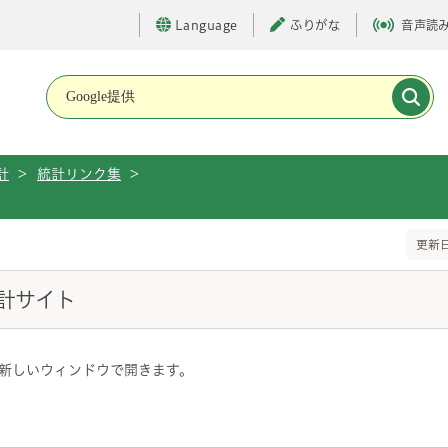
Language
ふりがな
音声読
メインメニューです。
計
>
統計リンク集
>
更新日
計サイト
新しいウィンドウで開きます。