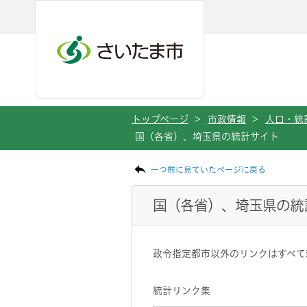
メインメニューへ移動
フッターへ移動します
メインメニューをスキップして本文へ移動
トップページ
>
市政情報
>
人口・統
国（各省）、埼玉県の統計サイト
ページの本文です。
一つ前に見ていたページに戻る
国（各省）、埼玉県の統
政令指定都市以外のリンクはすべて
統計リンク集