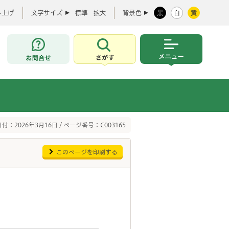
み上げ
文字サイズ
標準
拡大
背景色
黒
白
黄
お問合せ
さがす
メニュー
付：2026年3月16日 / ページ番号：C003165
このページを印刷する