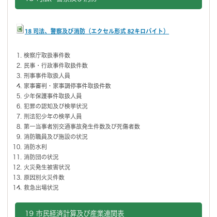
18 司法、警察及び消防（エクセル形式 82キロバイト）
検察庁取扱事件数
民事・行政事件取扱件数
刑事事件取扱人員
家事審判・家事調停事件取扱件数
少年保護事件取扱人員
犯罪の認知及び検挙状況
刑法犯少年の検挙人員
第一当事者別交通事故発生件数及び死傷者数
消防職員及び施設の状況
消防水利
消防団の状況
火災発生被害状況
原因別火災件数
救急出場状況
19 市民経済計算及び産業連関表