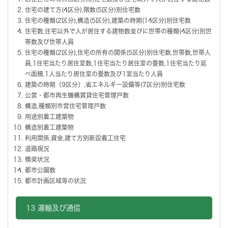
住宅の建て方(4区分),階数(5区分)別住宅数
住宅の種類(2区分),構造(5区分),建築の時期(14区分)別住宅数
住宅数,住宅以外で人が居住する建物数並びに世帯の種類(4区分)別世
帯数及び世帯人員
住宅の種類(2区分),住宅の所有の関係(5区分)別住宅数,世帯数,世帯人
員,1住宅当たり居住室数,1住宅当たり居住室の畳数,1住宅当たり延
べ面積,1人当たり居住室の畳数及び1室当たり人員
建築の時期（9区分）,省エネルギー設備等(7区分)別住宅数
公営・都市再生機構賃貸住宅管理戸数
構造,種類別市営住宅管理戸数
用途別着工建築物
構造別着工建築物
利用関係,資金,建て方別新設着工住宅
道路現況
橋梁状況
都市公園数
都市計画区域等の状況
13 運輸及び通信