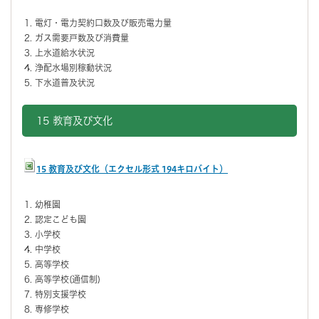
電灯・電力契約口数及び販売電力量
ガス需要戸数及び消費量
上水道給水状況
浄配水場別稼動状況
下水道普及状況
15 教育及び文化
15 教育及び文化（エクセル形式 194キロバイト）
幼稚園
認定こども園
小学校
中学校
高等学校
高等学校(通信制)
特別支援学校
専修学校