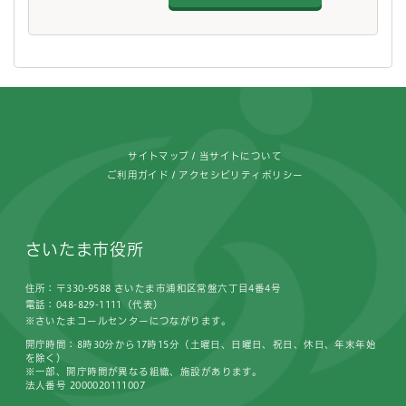
フッターです。
サイトマップ
当サイトについて
ご利用ガイド
アクセシビリティポリシー
さいたま市役所
住所：〒330-9588 さいたま市浦和区常盤六丁目4番4号
電話：048-829-1111（代表）
※さいたまコールセンターにつながります。
開庁時間：8時30分から17時15分（土曜日、日曜日、祝日、休日、年末年始
を除く）
※一部、開庁時間が異なる組織、施設があります。
法人番号 2000020111007