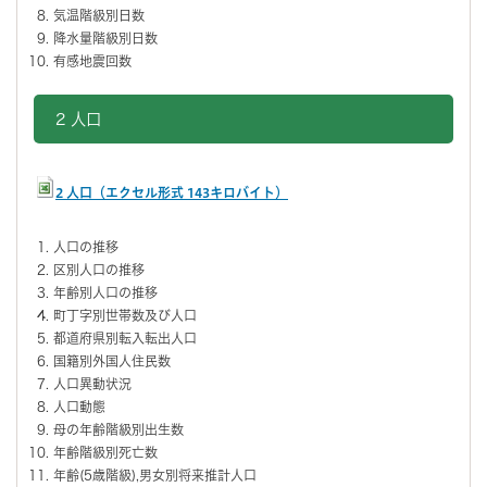
気温階級別日数
降水量階級別日数
有感地震回数
2 人口
2 人口（エクセル形式 143キロバイト）
人口の推移
区別人口の推移
年齢別人口の推移
町丁字別世帯数及び人口
都道府県別転入転出人口
国籍別外国人住民数
人口異動状況
人口動態
母の年齢階級別出生数
年齢階級別死亡数
年齢(5歳階級),男女別将来推計人口