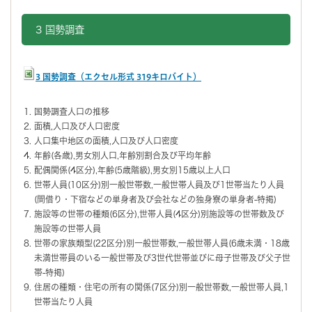
3 国勢調査
3 国勢調査
（エクセル形式 319キロバイト）
国勢調査人口の推移
面積,人口及び人口密度
人口集中地区の面積,人口及び人口密度
年齢(各歳),男女別人口,年齢別割合及び平均年齢
配偶関係(4区分),年齢(5歳階級),男女別15歳以上人口
世帯人員(10区分)別一般世帯数,一般世帯人員及び1世帯当たり人員
(間借り・下宿などの単身者及び会社などの独身寮の単身者-特掲)
施設等の世帯の種類(6区分),世帯人員(4区分)別施設等の世帯数及び
施設等の世帯人員
世帯の家族類型(22区分)別一般世帯数,一般世帯人員(6歳未満・18歳
未満世帯員のいる一般世帯及び3世代世帯並びに母子世帯及び父子世
帯-特掲)
住居の種類・住宅の所有の関係(7区分)別一般世帯数,一般世帯人員,1
世帯当たり人員