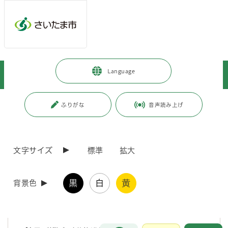
メインメニューへ移動
フッターへ移動します
メインメニューをスキップして本文へ移動
トップページ
>
市政情報
>
人口・統計
>
統計書
>
Language
さいたま市統計書
>
さいたま市統計書（令和2年版）
ページの本文です。
更新日付：2021年9月6日 / ページ番号：C072544
ふりがな
音声読み上げ
さいたま市統計書（令和2年版）
文字サイズ
標準
拡大
さいたま市統計書は、本市の自然、人口、経済、社会、教育などの各
分野における統計資料を総合的に収録し、市勢の現状と推移を明らかに
しようとするものです。
黒
白
黄
背景色
【統計書（一括ダウンロード）】
第20回さいたま市統計書（PDF形式 5,270キロバイト）
お問合せ
メインメニューです。