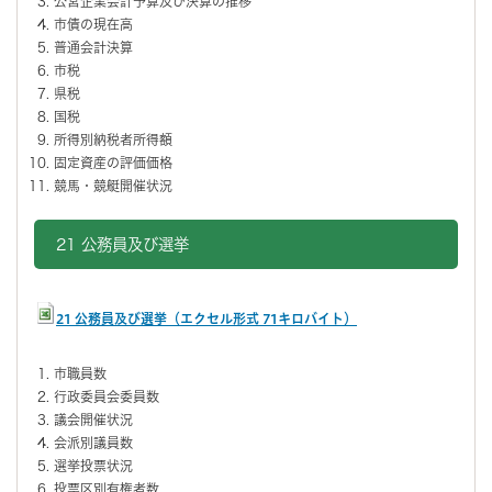
公営企業会計予算及び決算の推移
市債の現在高
普通会計決算
市税
県税
国税
所得別納税者所得額
固定資産の評価価格
競馬・競艇開催状況
21 公務員及び選挙
21 公務員及び選挙（エクセル形式 71キロバイト）
市職員数
行政委員会委員数
議会開催状況
会派別議員数
選挙投票状況
投票区別有権者数