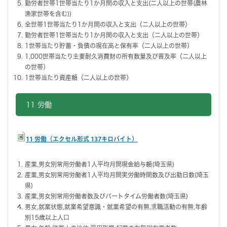
勤労者世帯1世帯当たり1か月間の収入と支出(二人以上の世帯(農林
漁家世帯を含む))
全世帯1世帯当たり1か月間の収入と支出（二人以上の世帯）
勤労者世帯1世帯当たり1か月間の収入と支出（二人以上の世帯）
1世帯当たり貯蓄・負債の現在高と保有率（二人以上の世帯）
1,000世帯当たり主要耐久消費財の所有数量及び普及率（二人以上
の世帯）
1世帯当たり資産額（二人以上の世帯）
11 労働
11 労働（エクセル形式 137キロバイト）
産業,男女別常用労働者1人平均月間現金給与額(埼玉県)
産業,男女別常用労働者1人平均月間実労働時間数及び出勤日数(埼玉
県)
産業,男女別常用労働者数及びパートタイム労働者数(埼玉県)
男女,就業状態,就業希望意識・就業希望の有無,求職活動の有無,年齢
別15歳以上人口