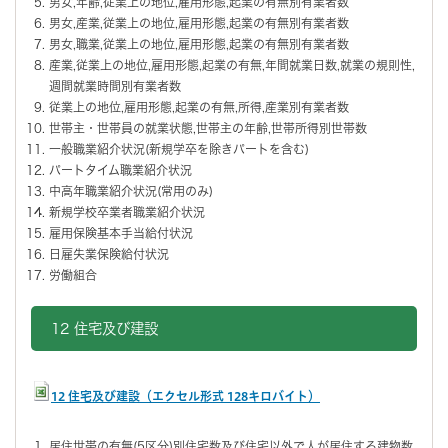
男女,年齢,従業上の地位,雇用形態,起業の有無別有業者数
男女,産業,従業上の地位,雇用形態,起業の有無別有業者数
男女,職業,従業上の地位,雇用形態,起業の有無別有業者数
産業,従業上の地位,雇用形態,起業の有無,年間就業日数,就業の規則性,
週間就業時間別有業者数
従業上の地位,雇用形態,起業の有無,所得,産業別有業者数
世帯主・世帯員の就業状態,世帯主の年齢,世帯所得別世帯数
一般職業紹介状況(新規学卒を除きパートを含む)
パートタイム職業紹介状況
中高年職業紹介状況(常用のみ)
新規学校卒業者職業紹介状況
雇用保険基本手当給付状況
日雇失業保険給付状況
労働組合
12 住宅及び建設
12 住宅及び建設（エクセル形式 128キロバイト）
居住世帯の有無(5区分)別住宅数及び住宅以外で人が居住する建物数