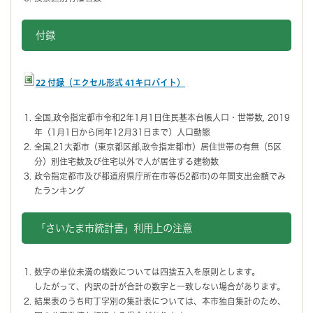
付録
22 付録（エクセル形式 41キロバイト）
全国,政令指定都市令和2年1月1日住民基本台帳人口・世帯数, 2019
年（1月1日から同年12月31日まで）人口動態
全国,21大都市（東京都区部,政令指定都市）居住世帯の有無（5区
分）別住宅数及び住宅以外で人が居住する建物数
政令指定都市及び都道府県庁所在市等(52都市)の年間支出金額でみ
たランキング
「さいたま市統計書」利用上の注意
数字の単位未満の端数については四捨五入を原則とします。
したがって、内訳の計が合計の数字と一致しない場合があります。
結果表のうち町丁字別の集計表については、本市独自集計のため、