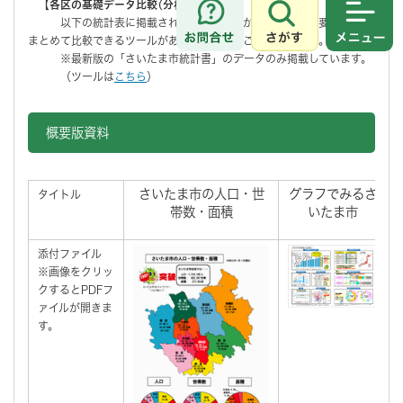
【各区の基礎データ比較(分析ツール）】
以下の統計表に掲載されているデータから、各区の主要な数字を
さがす
メニュ
まとめて比較できるツールがありますので、ご活用ください。
※最新版の「さいたま市統計書」のデータのみ掲載しています。
（ツールは
こちら
）
概要版資料
さいたま市の人口・世
グラフでみるさ
タイトル
帯数・面積
いたま市
添付ファイル
※画像をクリッ
クするとPDFフ
ァイルが開きま
す。