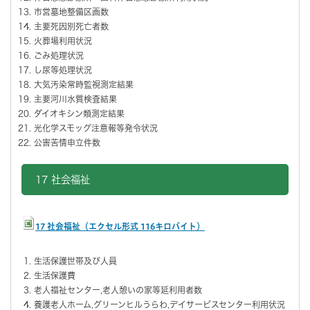
市営墓地整備区画数
主要死因別死亡者数
火葬場利用状況
ごみ処理状況
し尿等処理状況
大気汚染常時監視測定結果
主要河川水質検査結果
ダイオキシン類測定結果
光化学スモッグ注意報等発令状況
公害苦情申立件数
17 社会福祉
17 社会福祉（エクセル形式 116キロバイト）
生活保護世帯及び人員
生活保護費
老人福祉センター,老人憩いの家等延利用者数
養護老人ホーム,グリーンヒルうらわ,デイサービスセンター利用状況