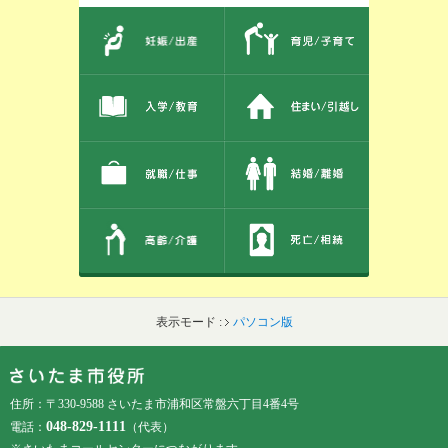
このエリアではサイト内を人生のできごとから探しなおせます。また、イベント情報をお伝えしています。
表示モード :
パソコン版
フッターです。
フッターメニューです。
住所：〒330-9588 さいたま市浦和区常盤六丁目4番4号
048-829-1111
電話：
（代表）