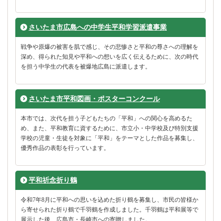
さいたま市広島への中学生平和学習派遣事業
戦争や原爆の被害を肌で感じ、その悲惨さと平和の尊さへの理解を
深め、得られた知見や平和への想いを広く伝えるために、次の時代
を担う中学生の代表を被爆地広島に派遣します。
さいたま市平和図画・ポスターコンクール
本市では、次代を担う子どもたちの「平和」への関心を高めるた
め、また、平和教育に資するために、市立小・中学校及び特別支援
学校の児童・生徒を対象に「平和」をテーマとした作品を募集し、
優秀作品の表彰を行っています。
平和祈念折り鶴
令和7年8月に平和への思いを込めた折り鶴を募集し、市民の皆様か
ら寄せられた折り鶴で千羽鶴を作成しました。千羽鶴は平和展等で
展示した後、広島市・長崎市への寄贈しました。