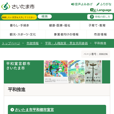
フッターへ移動
ページの先頭です。
ページの先頭に戻る
メインメニューへ移動
情報の探し方
メインメニューです。
サイト内検索。検索したいキーワードを入力し、検索ボタンをクリックもしくはキーボードのエンターキーを押してください。
トップページ
>
市政情報
>
平和・人権政策・男女共同参画
>
平和推進
ページの本文です。
ページ番号：J006196
平和推進
さいたま市平和都市宣言