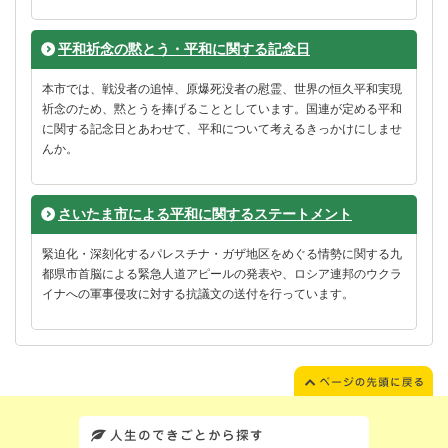
平和祈念の黙とう・平和に関する記念日
本市では、戦没者の追悼、原爆死没者の慰霊、世界の恒久平和実現
祈念のため、黙とうを捧げることとしています。国連が定める平和
に関する記念日とあわせて、平和について考えるきっかけにしませ
んか。
さいたま市による平和に関するステートメント
緊迫化・深刻化するパレスチナ・ガザ地区をめぐる情勢に関する九
都県市首脳による緊急人道アピールの発表や、ロシア連邦のウクラ
イナへの軍事侵攻に対する抗議文の送付を行っています。