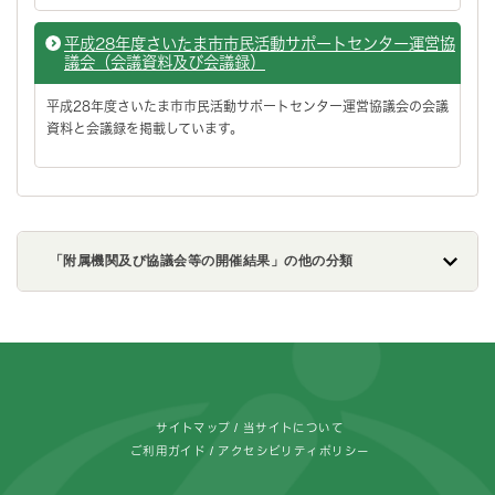
平成28年度さいたま市市民活動サポートセンター運営協
議会（会議資料及び会議録）
平成28年度さいたま市市民活動サポートセンター運営協議会の会議
資料と会議録を掲載しています。
「附属機関及び協議会等の開催結果」の他の分類
フッターです。
サイトマップ
当サイトについて
ご利用ガイド
アクセシビリティポリシー