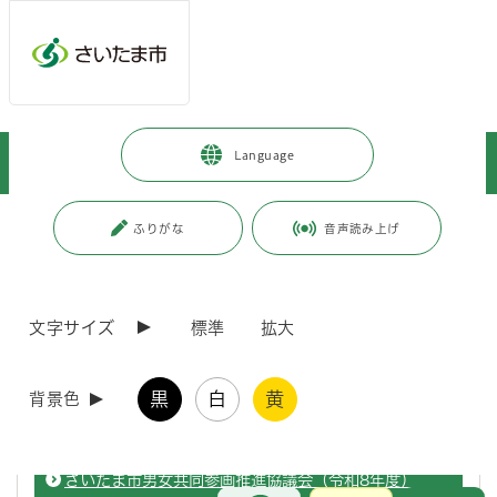
ページの本文です。
メインメニューへ移動
フッターへ移動します
メインメニューをスキップして本文へ移動
トップページ
>
市政情報
>
情報公開の総合的な推進
>
情報提供
>
Language
附属機関及び協議会等
>
附属機関及び協議会等の開催結果
>
市民局
ページ番号：J002884
ふりがな
音声読み上げ
市民局
文字サイズ
標準
拡大
さいたま市行政区画審議会について
黒
白
黄
背景色
さいたま市行政区画審議会に関する情報を掲載しています。
さいたま市男女共同参画推進協議会（令和8年度）
お問合せ
メインメニューです。