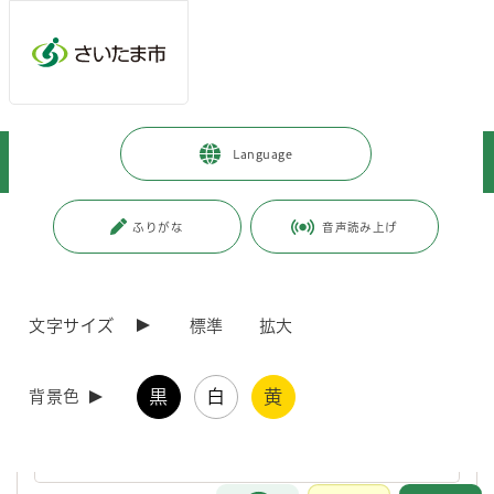
ページの本文です。
メインメニューへ移動
フッターへ移動します
メインメニューをスキップして本文へ移動
トップページ
>
市政情報
>
情報公開の総合的な推進
>
情報提供
>
Language
附属機関及び協議会等
>
附属機関及び協議会等の開催結果
>
区役所
ページ番号：J002891
ふりがな
音声読み上げ
区役所
文字サイズ
標準
拡大
さいたま市見沼区民生委員推薦準備会
黒
白
黄
背景色
さいたま市南区民生委員推薦準備会
お問合せ
メインメニューです。