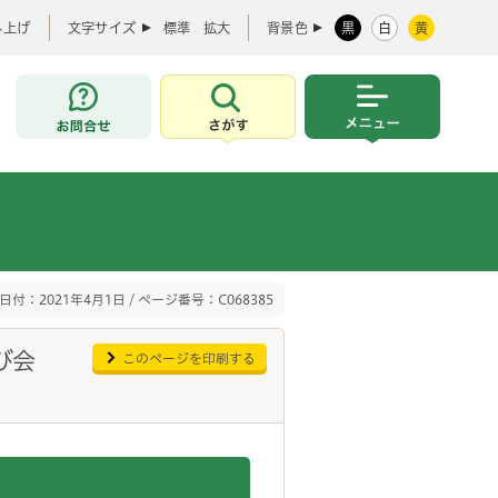
み上げ
文字サイズ
標準
拡大
背景色
黒
白
黄
お問合せ
さがす
メニュー
日付：2021年4月1日 / ページ番号：C068385
び会
このページを印刷する