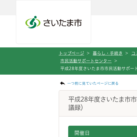
メインメニューへ移動
フッターへ移動します
メインメニューをスキップして本文へ移動
トップページ
>
暮らし・手続き
>
コ
市民活動サポートセンター
>
平成28年度さいたま市市民活動サポー
ページの本文です。
一つ前に見ていたページに戻る
平成28年度さいたま市
議録）
開催日