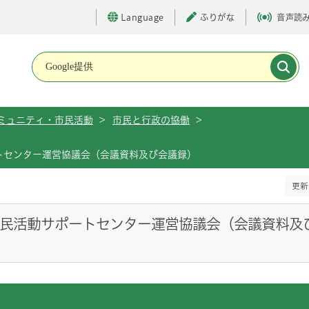
Language
ふりがな
音声読
メインメニューです。
ミュニティ・市民活動
>
市民と行政の協働
>
トセンター運営協議会（会議資料及び会議録）
更新
市民活動サポートセンター運営協議会（会議資料及