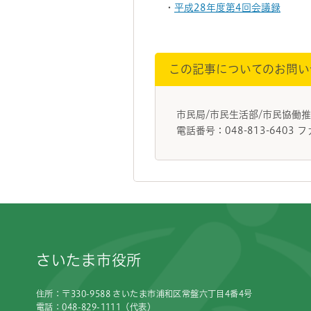
・
平成28年度第4回会議録
この記事についてのお問い
市民局/市民生活部/市民協
電話番号：048-813-6403 フ
フッターです。
さいたま市役所
住所：〒330-9588 さいたま市浦和区常盤六丁目4番4号
電話：048-829-1111（代表）