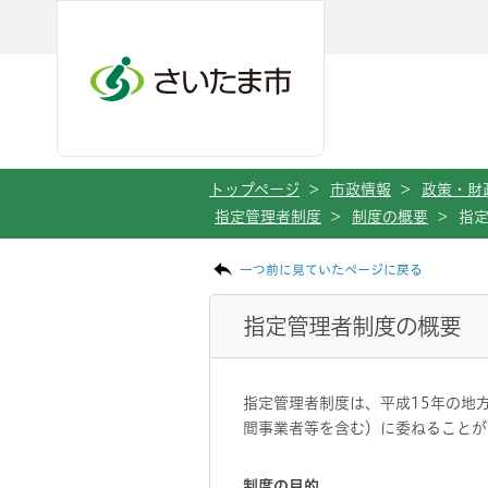
メインメニューへ移動
フッターへ移動します
メインメニューをスキップして本文へ移動
トップページ
>
市政情報
>
政策・財
指定管理者制度
>
制度の概要
>
指
ページの本文です。
一つ前に見ていたページに戻る
指定管理者制度の概要
指定管理者制度は、平成15年の地
間事業者等を含む）に委ねることが
制度の目的