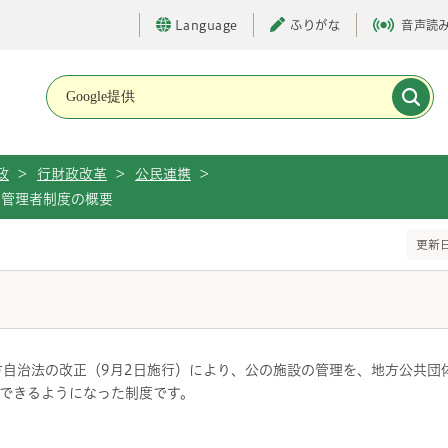
Language
ふりがな
音声読
メインメニューです。
政
>
行財政改革
>
公民連携
>
定管理者制度の概要
更新日
方自治法の改正（9月2日施行）により、公の施設の管理を、地方公共団
できるようになった制度です。