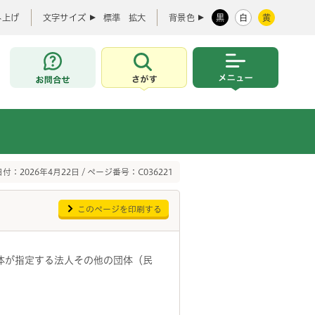
み上げ
文字サイズ
標準
拡大
背景色
黒
白
黄
お問合せ
さがす
メニュー
付：2026年4月22日 / ページ番号：C036221
このページを印刷する
体が指定する法人その他の団体（民