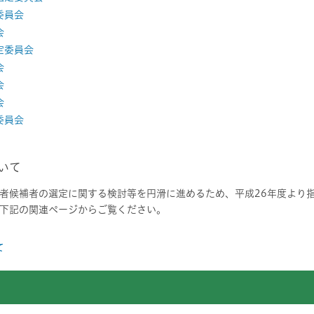
委員会
会
定委員会
会
会
会
委員会
いて
者候補者の選定に関する検討等を円滑に進めるため、平成26年度より
下記の関連ページからご覧ください。
て