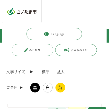
ページの本文です。
メインメニューへ移動
フッターへ移動します
メインメニューをスキップして本文へ移動
トップページ
>
市政情報
>
政策・財政
>
市政について
>
Language
スマートウエルネスさいたま
>
スマートウエルネスさいたまの推進
ページ番号：J004728
ふりがな
音声読み上げ
スマートウエルネスさいたまの推進
文字サイズ
標準
拡大
スマートウエルネスさいたまの推進
黒
白
黄
背景色
さいたま市は、都市・交通を始め、様々な行政分野において体を動
かしてしまう仕掛けのあるまちづくりに全庁的に取り組んでいきま
す。
お問合せ
メインメニューです。