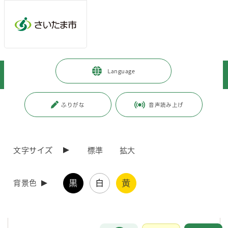
メインメニューへ移動
フッターへ移動します
メインメニューをスキップして本文へ移動
トップページ
>
市政情報
>
政策・財政
>
市政について
>
Language
さいたま市のシティセールス
>
首都圏における都市イメージ調査
ページの本文です。
更新日付：2026年3月27日 / ページ番号：C126653
ふりがな
音声読み上げ
首都圏における都市イメージ調査
文字サイズ
標準
拡大
調査の趣旨
黒
白
黄
背景色
さいたま市外で首都圏にお住まいの方に対して、本市との関わりや本市
についてどのようなイメージを持っているのかを調査することで、今後
の市政運営やPR施策に活用するものです。
お問合せ
メインメニューです。