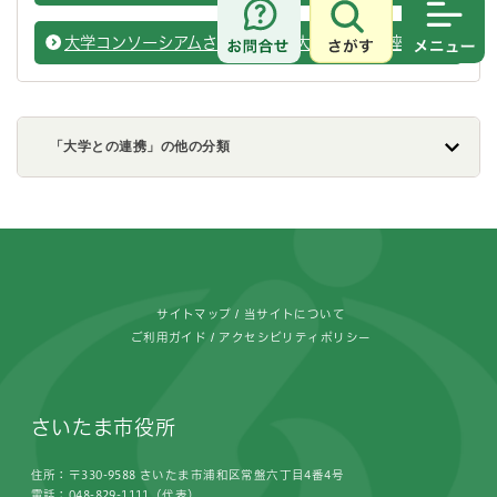
さがす
メニュ
大学コンソーシアムさいたま加盟大学の公開講座
大学コ
「大学との連携」の他の分類
フッターです。
サイトマップ
当サイトについて
ご利用ガイド
アクセシビリティポリシー
さいたま市役所
住所：〒330-9588 さいたま市浦和区常盤六丁目4番4号
電話：048-829-1111（代表）