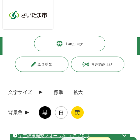
ページの本文です。
メインメニューへ移動
フッターへ移動します
メインメニューをスキップして本文へ移動
トップページ
>
市政情報
>
政策・財政
>
市政について
>
Language
大学との連携
>
大学コンソーシアムさいたまとの包括協定
ページ番号：J002646
ふりがな
音声読み上げ
大学コンソーシアムさいたまとの包括協定
文字サイズ
標準
拡大
大学コンソーシアムさいたまとの包括協定
大学コ
黒
白
黄
背景色
市と大学による座談会
大学コ
学生政策提案フォーラム in さいたま
大学コ
お問合せ
メインメニューです。