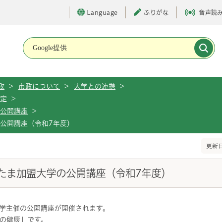
Language
ふりがな
音声読
メインメニューです。
政
>
市政について
>
大学との連携
>
協定
>
の公開講座
>
公開講座（令和7年度）
更新日
たま加盟大学の公開講座（令和7年度）
学主催の公開講座が開催されます。
体の健康」です。