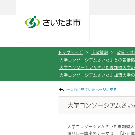
メインメニューへ移動
フッターへ移動します
メインメニューをスキップして本文へ移動
トップページ
>
市政情報
>
政策・財
大学コンソーシアムさいたまとの包括
大学コンソーシアムさいたま加盟大学
大学コンソーシアムさいたま加盟大学の
ページの本文です。
一つ前に見ていたページに戻る
大学コンソーシアムさい
大学コンソーシアムさいたま加盟大
※リレー講座のテーマは、「心と