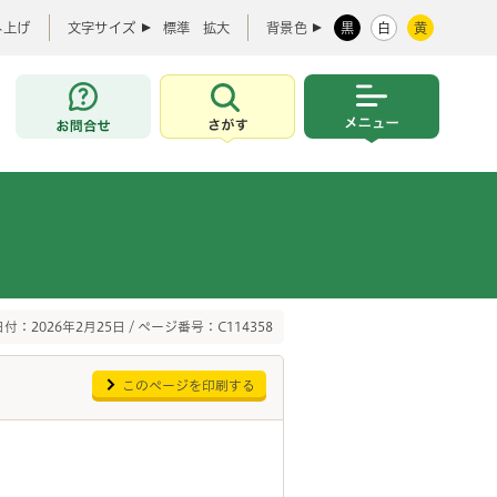
み上げ
文字サイズ
標準
拡大
背景色
黒
白
黄
お問合せ
さがす
メニュー
付：2026年2月25日 / ページ番号：C114358
このページを印刷する