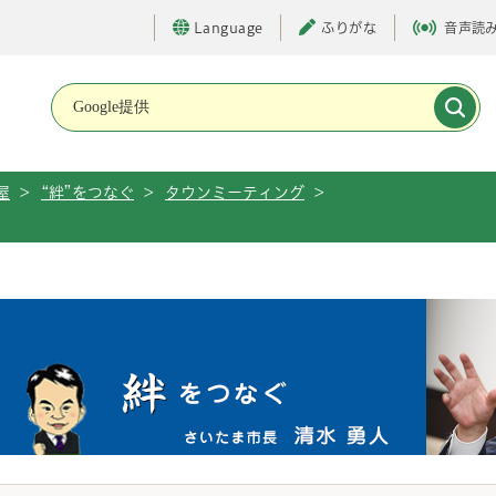
Language
ふりがな
音声読
メインメニューです。
屋
>
“絆”をつなぐ
>
タウンミーティング
>