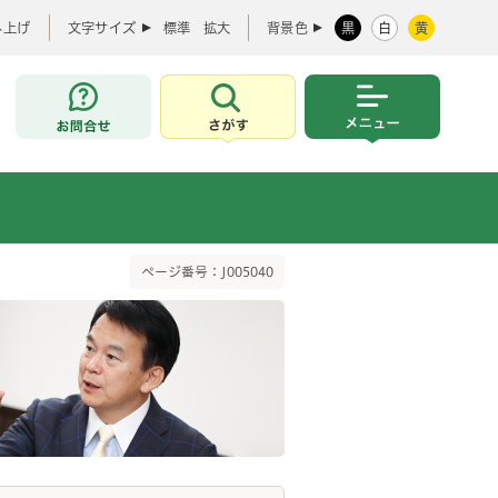
み上げ
文字サイズ
標準
拡大
背景色
黒
白
黄
お問合せ
さがす
メニュー
ページ番号：J005040