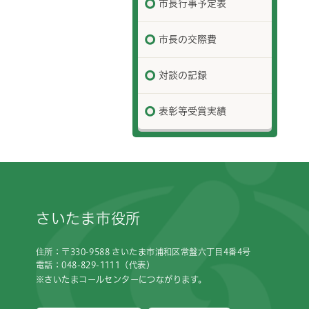
市長行事予定表
市長の交際費
対談の記録
表彰等受賞実績
フッターです。
さいたま市役所
住所：〒330-9588 さいたま市浦和区常盤六丁目4番4号
電話：048-829-1111（代表）
※さいたまコールセンターにつながります。