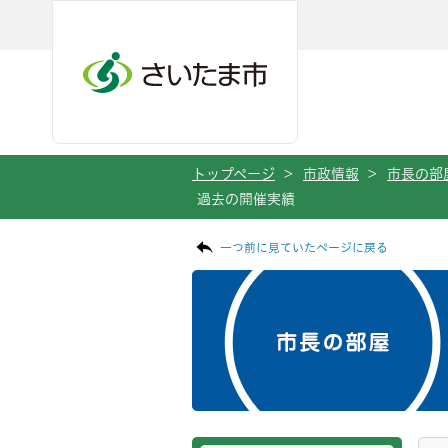
メインメニューへ移動
フッターへ移動します
メインメニューをスキップして本文へ移動
トップページ
>
市政情報
>
市長の部
過去の開催実績
ページの本文です。
サブメニューです。
一つ前に見ていたページに戻る