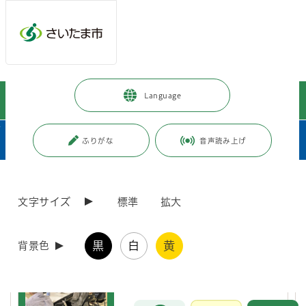
メインメニューへ移動
フッターへ移動します
メインメニューをスキップして本文へ移動
トップページ
>
市政情報
>
市長の部屋
>
“絆”をつなぐ
>
Language
タウンミーティング
>
今後の開催予定
ページの本文です。
サブメニューです。
ふりがな
音声読み上げ
ページ番号：J001624
文字サイズ
標準
拡大
今後の開催予定
黒
白
黄
背景色
令和8年度さいたま市タウンミー
ティング
お問合せ
メインメニューです。