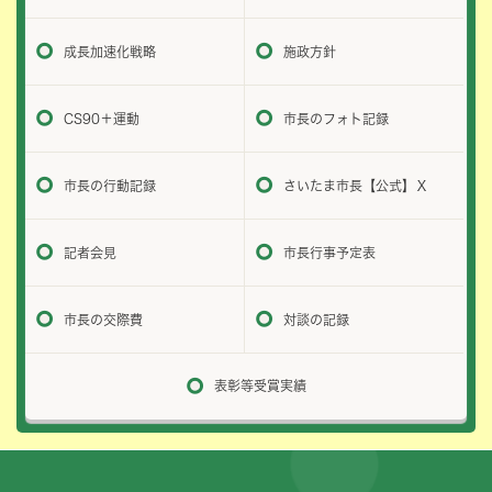
成長加速化戦略
施政方針
CS90＋運動
市長のフォト記録
市長の行動記録
さいたま市長【公式】Ｘ
記者会見
市長行事予定表
市長の交際費
対談の記録
表彰等受賞実績
フッターです。