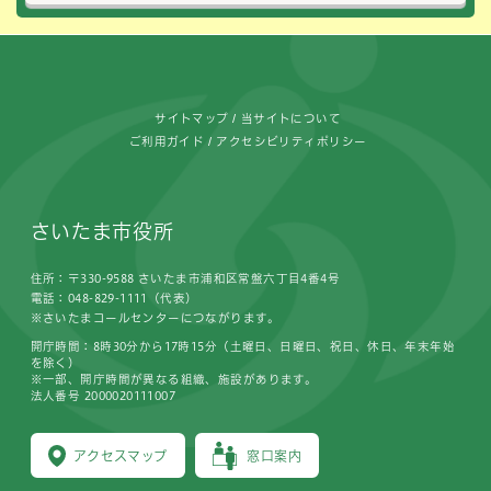
フッターです。
サイトマップ
当サイトについて
ご利用ガイド
アクセシビリティポリシー
さいたま市役所
住所：〒330-9588 さいたま市浦和区常盤六丁目4番4号
電話：048-829-1111（代表）
※さいたまコールセンターにつながります。
開庁時間：8時30分から17時15分（土曜日、日曜日、祝日、休日、年末年始
を除く）
※一部、開庁時間が異なる組織、施設があります。
法人番号 2000020111007
アクセスマップ
窓口案内