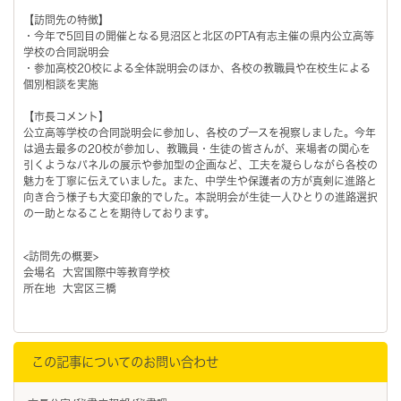
【訪問先の特徴】
・今年で5回目の開催となる見沼区と北区のPTA有志主催の県内公立高等
学校の合同説明会
・参加高校20校による全体説明会のほか、各校の教職員や在校生による
個別相談を実施
【市長コメント】
公立高等学校の合同説明会に参加し、各校のブースを視察しました。今年
は過去最多の20校が参加し、教職員・生徒の皆さんが、来場者の関心を
引くようなパネルの展示や参加型の企画など、工夫を凝らしながら各校の
魅力を丁寧に伝えていました。また、中学生や保護者の方が真剣に進路と
向き合う様子も大変印象的でした。本説明会が生徒一人ひとりの進路選択
の一助となることを期待しております。
<訪問先の概要>
会場名 大宮国際中等教育学校
所在地 大宮区三橋
この記事についてのお問い合わせ