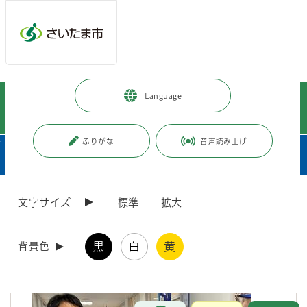
メインメニューへ移動
フッターへ移動します
メインメニューをスキップして本文へ移動
トップページ
>
市政情報
>
市長の部屋
>
“絆”をつなぐ
>
Language
現場訪問
>
令和8年度
>
令和8年6月
>
“絆”現場訪問 6月7日 公立高等学校合同説明会2026
ふりがな
音声読み上げ
ページの本文です。
サブメニューです。
更新日付：2026年6月25日 / ページ番号：C131782
文字サイズ
標準
拡大
“絆”現場訪問 6月7日 公立高等学校合同説明会
2026
黒
白
黄
背景色
お問合せ
メインメニューです。