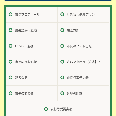
市長プロフィール
しあわせ倍増プラン
成長加速化戦略
施政方針
CS90＋運動
市長のフォト記録
市長の行動記録
さいたま市長【公式】Ｘ
記者会見
市長行事予定表
市長の交際費
対談の記録
表彰等受賞実績