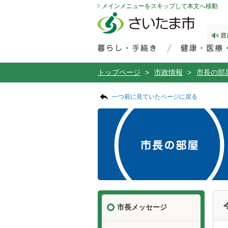
メインメニューをスキップして本文へ移動
フッターへ移動
ページの先頭です。
サブメニューへ移動
ページの先頭に戻る
メインメニューへ移動
サイト内検索。検索したいキーワードを入力し、検索ボタンをクリックもしくはキーボードのエンターキーを押してください。
メインメニューです。
トップページ
>
市政情報
>
市長の部
ページの本文です。
サブメニューです。
一つ前に見ていたページに戻る
市長メッセージ