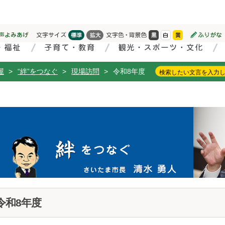
屋
>
“絆”をつなぐ
>
現場訪問
>
令和8年度
令和8年度