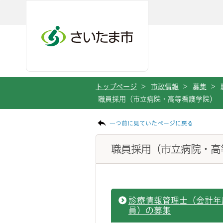
ページの本文です。
メインメニューへ移動
フッターへ移動します
メインメニューをスキップして本文へ移動
トップページ
>
市政情報
>
募集
>
職員採用（市立病院・高等看護学院）
一つ前に見ていたページに戻る
職員採用（市立病院・高
診療情報管理士（会計年
員）の募集