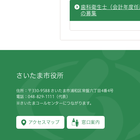
歯科衛生士（会計年度任
の募集
フッターです。
さいたま市役所
住所：〒330-9588 さいたま市浦和区常盤六丁目4番4号
電話：048-829-1111（代表）
※さいたまコールセンターにつながります。
アクセスマップ
窓口案内