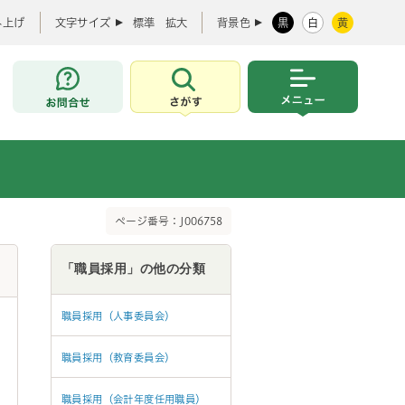
み上げ
文字サイズ
標準
拡大
背景色
黒
白
黄
お問合せ
さがす
メニュー
ページ番号：J006758
「職員採用」の他の分類
職員採用（人事委員会）
職員採用（教育委員会）
職員採用（会計年度任用職員）