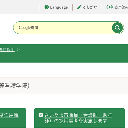
Language
ふりがな
音声読
メインメニューです。
職員採用
>
等看護学院）
度任用職
さいたま市職員（看護師・助産
師）の採用選考を実施します