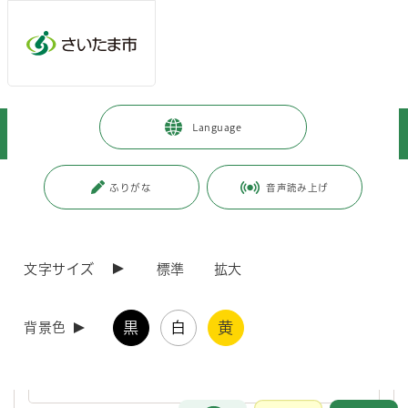
ページの本文です。
メインメニューへ移動
フッターへ移動します
メインメニューをスキップして本文へ移動
トップページ
>
市政情報
>
募集
>
職員採用
>
Language
職員採用（特別職非常勤職員）
ページ番号：J002984
ふりがな
音声読み上げ
職員採用（特別職非常勤職員）
文字サイズ
標準
拡大
消防団員を募集しています
黒
白
黄
背景色
さいたま市では、消防団員を募集しています。消防団は、本業を持
ちながら「自分たちのまちは自分たちで守る」という精神に基づ
き、地域の安心と安全を守るために活躍しています。
お問合せ
メインメニューです。