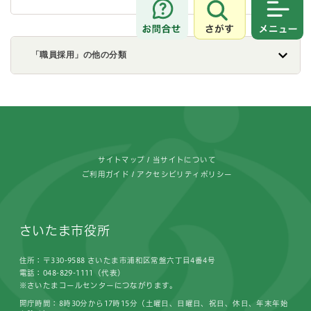
さがす
メニュ
「職員採用」の他の分類
フッターです。
サイトマップ
当サイトについて
ご利用ガイド
アクセシビリティポリシー
さいたま市役所
住所：〒330-9588 さいたま市浦和区常盤六丁目4番4号
電話：048-829-1111（代表）
※さいたまコールセンターにつながります。
開庁時間：8時30分から17時15分（土曜日、日曜日、祝日、休日、年末年始