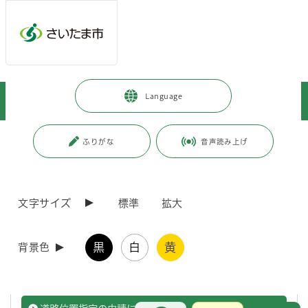
ページの本文です。
メインメニューへ移動
フッターへ移動します
メインメニューをスキップして本文へ移動
トップページ
>
事業者向けの情報
>
まちづくり・交通・建設
>
Language
建築
>
関係・申請様式等
ページ番号：J004488
ふりがな
音声読み上げ
関係・申請様式等
文字サイズ
標準
拡大
建築基準法の許可・認定等の一部の手続について、電子
申請に対応しています
黒
白
黄
背景色
建築基準法の認定・許可等の電子申請について
お問合せ
メインメニューです。