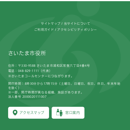
フッターです。
サイトマップ
当サイトについて
ご利用ガイド
アクセシビリティポリシー
さいたま市役所
住所：〒330-9588 さいたま市浦和区常盤六丁目4番4号
電話：048-829-1111（代表）
※さいたまコールセンターにつながります。
開庁時間：8時30分から17時15分（土曜日、日曜日、祝日、休日、年末年始
を除く）
※一部、開庁時間が異なる組織、施設があります。
法人番号 2000020111007
アクセスマップ
窓口案内