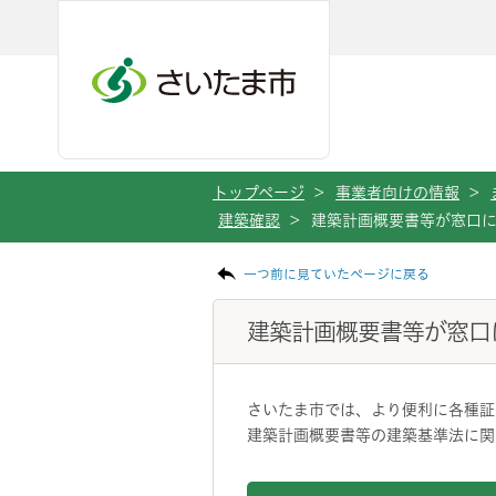
メインメニューへ移動
フッターへ移動します
メインメニューをスキップして本文へ移動
トップページ
>
事業者向けの情報
>
建築確認
>
建築計画概要書等が窓口
ページの本文です。
一つ前に見ていたページに戻る
建築計画概要書等が窓口
さいたま市では、より便利に各種証
建築計画概要書等の建築基準法に関