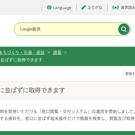
Language
ふりがな
音声読
メインメニューです。
まちづくり・交通・建設
>
建築
>
に並ばずに取得できます
更新日
に並ばずに取得できます
明を取得いただける「窓口閲覧・交付システム」の運用を開始しました
する資料を、窓口に並ばず端末操作だけで情報を検索し、閲覧及び取得