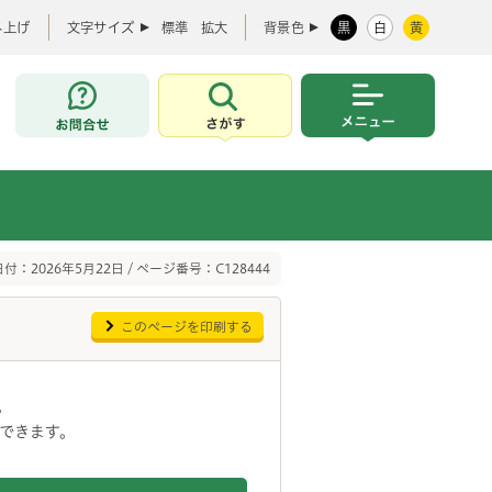
み上げ
文字サイズ
標準
拡大
背景色
黒
白
黄
お問合せ
さがす
メニュー
付：2026年5月22日 / ページ番号：C128444
このページを印刷する
。
できます。