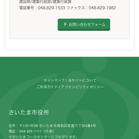
建設局/建築行政部/建築行政課
電話番号：048-829-1533 ファックス：048-829-1982
お問い合わせフォーム
フッターです。
サイトマップ
当サイトについて
ご利用ガイド
アクセシビリティポリシー
さいたま市役所
住所：〒330-9588 さいたま市浦和区常盤六丁目4番4号
電話：048-829-1111（代表）
※さいたまコールセンターにつながります。