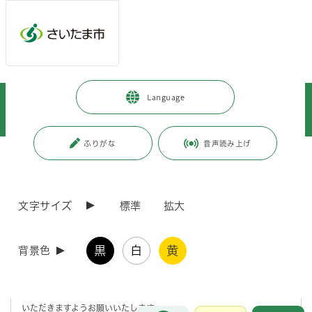
メインメニューへ移動
フッターへ移動します
メインメニューをスキップして本文へ移動
トップページ
>
事業者向けの情報
>
まちづくり・交通・建設
>
Language
建築
>
建築確認
>
盛土規制法の運用開始に伴う建築確認申請における留意点について
ふりがな
音声読み上げ
ページの本文です。
更新日付：2026年4月21日 / ページ番号：C121494
盛土規制法の運用開始に伴う建築確認申請におけ
る留意点について
文字サイズ
標準
拡大
建築基準関係規定である、宅地造成及び特定盛土等規制法（以下「盛土
黒
白
黄
背景色
規制法」という）における宅地造成等工事規制区域（以下「規制区域」
という）が、令和7年5月26日に指定されました。（盛土規制法につい
て詳しくは
こちら
をご参照ください）
運用開始に伴い、建築確認申請に影響が大きい次の2点についてご留意
いただきますようお願いいたします。
お問合せ
メインメニューです。