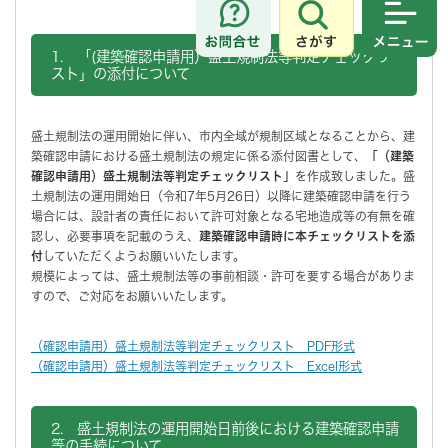
さがす
メニュ
1. 「(建築確認申請用）盛土規制法等判定チェックリ
スト」の添付について
盛土規制法の運用開始に伴い、市内全域が規制区域となることから、建
築確認申請における盛土規制法の規定に係る添付図書として、
「
（建築
確認申請用）盛土規制法等判定チェックリスト」
を作成致しました。盛
土規制法の運用開始日（令和7年5月26日）以降に建築確認申請を行う
場合には、設計者の責任において許可対象となる宅地造成等の有無を確
認し、必要事項を記載のうえ、
建築確認申請時に本チェックリストを添
付
していただくようお願いいたします。
規模によっては、盛土規制法等の事前相談・許可を要する場合がありま
すので、ご対応をお願いいたします。
（確認申請用）盛土規制法等判定チェックリスト PDF形式
（確認申請用）盛土規制法等判定チェックリスト Excel形式
2. 盛土規制法の運用開始日前後における建築確認申請
等の手続について