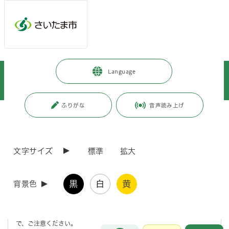
メインメニューへ移動
フッターへ移動します
メインメニューをスキップして本文へ移動
トップページ
>
事業者向けの情報
>
まちづくり・交通・建設
>
Language
建築
>
建築確認
>
建築確認等に関する窓口相談について事前予約が可能です
ふりがな
音声読み上げ
ページの本文です。
更新日付：2026年4月1日 / ページ番号：C121079
建築確認等に関する窓口相談について事前予約が
可能です
文字サイズ
標準
拡大
組織改正に伴い所管課が変更になります
黒
白
黄
背景色
令和8年4月1日組織改正に伴い、以下の通り所管課が変更となりますの
で、ご注意ください。
お問合せ
メインメニューです。