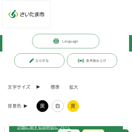
ページの本文です。
メインメニューへ移動
フッターへ移動します
メインメニューをスキップして本文へ移動
トップページ
>
事業者向けの情報
>
まちづくり・交通・建設
>
Language
交通・道路
>
道路整備
>
事業計画説明会・事業認可説明会等
ページ番号：J005349
ふりがな
音声読み上げ
事業計画説明会・事業認可説明会等
文字サイズ
標準
拡大
さいたま都市計画道路事業3・2・8号道場三室線及び
3・4・15号大谷場高木線の事業認可について
黒
白
黄
背景色
主要地方道さいたま春日部線（七里駅入口交差点）事業
計画に関する説明会について
お問合せ
メインメニューです。