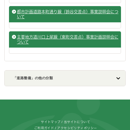
都市計画道路本町通り線（鈴谷交差点）事業説明会につ
いて
主要地方道川口上尾線（東町交差点）事業計画説明会に
ついて
「道路整備」の他の分類
フッターです。
サイトマップ
当サイトについて
ご利用ガイド
アクセシビリティポリシー