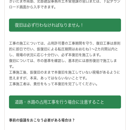
さいたま市南部、北部建設事務所土木管理課の窓口または、下記ダウン
ロード画面から入手できます。
復旧は必ず行わなければなりません！
工事の施工については、占用許可書の工事期間を守り、復旧工事は原則
的に即日で行い、仮復旧による転圧期間はおおむね1～2カ月間以内と
し、現場の状況に応じ十分行い、必ず本復旧を施工します。
復旧については、市の基準を確認し、基本的には原形復旧で施工しま
す。
工事施工後、仮復旧のままで本復旧を施工していない現場があるように
思えますが、本来、あってはならいないことです。
工事施工者は、責任をもって本復旧を完了してください。
道路・水路の占用工事を行う場合に注意すること
事前の協議をおこなう必要がある場合は？