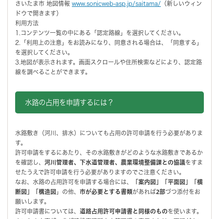
さいたま市 地図情報
www.sonicweb-asp.jp/saitama/
（新しいウィン
ドウで開きます）
利用方法
1.コンテンツ一覧の中にある「認定路線」を選択してください。
2.「利用上の注意」をお読みになり、同意される場合は、「同意する」
を選択してください。
3.地図が表示されます。画面スクロールや住所検索などにより、認定路
線を調べることができます。
水路の占用を申請するには？
水路敷き（河川、排水）についても占用の許可申請を行う必要がありま
す。
許可申請をするにあたり、その水路敷きがどのような水路敷きであるか
を確認し、
河川管理者、下水道管理者、農業環境整備課との協議
をすま
せたうえで許可申請を行う必要がありますのでご注意ください。
なお、水路の占用許可を申請する場合には、
「案内図」「平面図」「横
断図」「構造図
」の他、
市が必要とする書類
があれば
2部
づつ添付をお
願いします。
許可申請書については、
道路占用許可申請書と同様のもの
を使います。