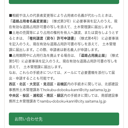
■相続や法人の代表者変更等により占用者の名義が代わったときは、
「道路占用者名義変更届」
（様式第3号）に必要事項を記入のうえ、現
在有効な道路占用許可書の写しを添えて、土木管理課に届出します。
■土地の売買等により占用の権利を他人へ譲渡、または貸与しようとす
るときは、
「権利譲渡（貸与）許可申請書」
（様式第4号） に必要事項
を記入のうえ、現在有効な道路占用許可書の写しを添えて、 土木管理
課に届出します。この際、申請者は新名義人が申請します。
■占用期間中に占用行為を廃止する場合は、
「道路占用廃止届」
（様式
第5号）に必要事項を記入のうえ、現在有効な道路占用許可書の写しを
添えて、 土木管理課に届出します。
なお、これらの手続きについては、メールにて必要書類を添付して届
出・申請することも可能です。
西区・北区・大宮区・見沼区・岩槻区
内の手続きに関しては、北部建設
事務所土木管理課あてhokubu-doboku-kanri@city.saitama.lg.jp
中央区・桜区・浦和区・南区・緑区
内の手続きに関しては、南部建設事
務所土木管理課あてnambu-doboku-kanri@city.saitama.lg.jp
お問い合わせ先