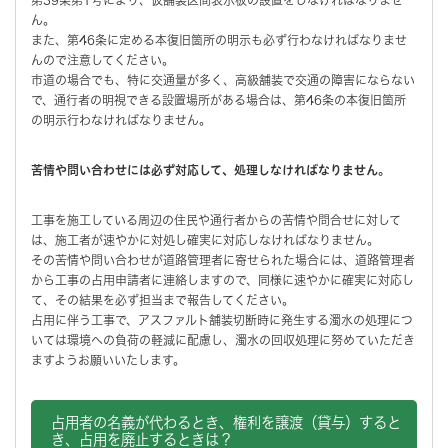
ん。
また、第46条に定める本復旧箇所の明示も必ず行わなければなりませ
んので注意してください。
市道の場合でも、特に交通量が多く、高級舗装で交通の障害にならない
で、通行者の明視できる設置場所がある場合は、第46条の本復旧箇所
の明示行わなければなりません。
苦情や問い合わせには必ず対応して、処理しなければなりません。
工事を施工している周辺の住民や通行者からの苦情や問合せに対して
は、施工者が速やかに対処し確実に対応しなければなりません。
その苦情や問い合わせが道路管理者に寄せられた場合には、道路管理者
から工事の占用申請者に連絡しますので、同様に速やかに確実に対応し
て、その結果を必ず担当まで報告してください。
占用に伴う工事で、アスファルト舗装切断時に発生する濁水の処理につ
いては環境への負荷の軽減に配慮し、濁水の回収処理に努めていただき
ますようお願いいたします。
占用者の名義が代わるとき、
権利を譲渡（貸与）すると
き、
占用を廃止するときは？