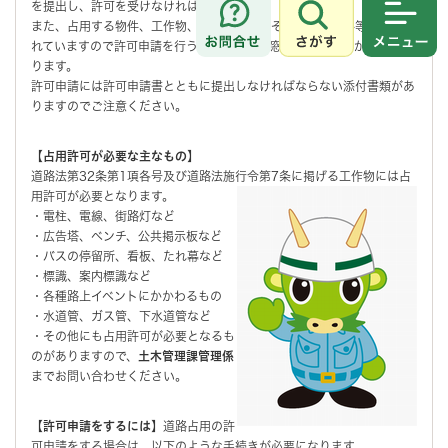
を提出し、許可を受けなければなりません。
また、占用する物件、工作物、施設にはそれぞれ詳細な条件等が定めら
さがす
メニュ
れていますので許可申請を行う場合は、必ず窓口での審査等が必要とな
ります。
許可申請には許可申請書とともに提出しなければならない添付書類があ
りますのでご注意ください。
【占用許可が必要な主なもの】
道路法第32条第1項各号及び道路法施行令第7条に掲げる工作物には占
用許可が必要となります。
・電柱、電線、街路灯など
・広告塔、ベンチ、公共掲示板など
・バスの停留所、看板、たれ幕など
・標識、案内標識など
・各種路上イベントにかかわるもの
・水道管、ガス管、下水道管など
・その他にも占用許可が必要となるも
のがありますので、
土木管理課管理係
までお問い合わせください。
【許可申請をするには】
道路占用の許
可申請をする場合は、以下のような手続きが必要になります。