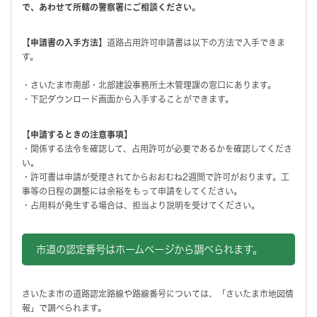
で、あわせて所轄の警察署にご相談ください。
【申請書の入手方法】
道路占用許可申請書は以下の方法で入手できま
す。
・さいたま市南部・北部建設事務所土木管理課の窓口にあります。
・下記ダウンロード画面から入手することができます。
【申請するときの注意事項】
・関係する法令を確認して、占用許可が必要であるかを確認してくださ
い。
・許可書は申請が受理されてからおおむね2週間で許可がおります。工
事等の日程の調整には余裕をもって申請をしてください。
・占用料が発生する場合は、担当より説明を受けてください。
市道の認定番号はホームページから調べられます。
さいたま市の道路認定路線や路線番号については、「さいたま市地図情
報」で調べられます。