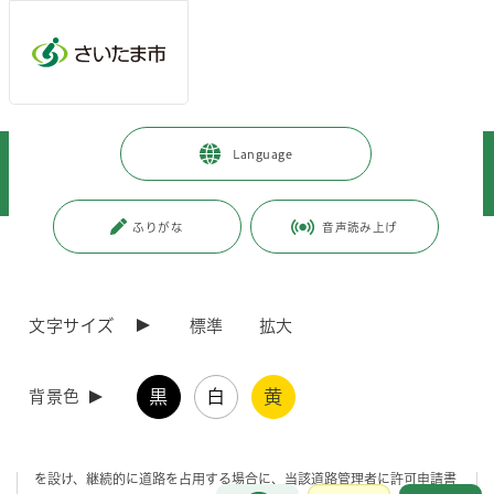
メインメニューへ移動
フッターへ移動します
メインメニューをスキップして本文へ移動
トップページ
>
事業者向けの情報
>
まちづくり・交通・建設
>
Language
交通・道路
>
道路・水路占用
>
道路・水路の占用許可を申請するには？
ふりがな
音声読み上げ
ページの本文です。
更新日付：2026年4月1日 / ページ番号：C057155
道路・水路の占用許可を申請するには？
文字サイズ
標準
拡大
道路占用の許可申請を行うときは？
黒
白
黄
背景色
「道路の占用」とは？
道路の占用については、道路法第32条に規定する物件、工作物、施設
を設け、継続的に道路を占用する場合に、当該道路管理者に許可申請書
お問合せ
メインメニューです。