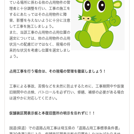
ている場所に係わる他の占用物件の管
理者と十分調整を行い、工事の施工を
するにあたってはその占用物件に障
害、影響を与えないように十分に注意
して工事を施工しましょう。
また、当該工事の占用物の占用位置の
選定については、他の占用物件の占用
状況への配慮だけではなく、現場の将
来的な状況を考慮し位置を選定しまし
ょう。
占用工事を行う場合は、その現場の管理を徹底しましょう！
工事による事故、苦情などを未然に防止するために、工事期間中や仮復
旧期間中の点検、パトロールを必ず行い、修繕、補修の必要がある場合
は速やかに対応してください。
仮舗装区間表示板と本復旧箇所の明示を忘れずに！！
国道(県道）での道路占用工事は埼玉県の「道路占用工事標準条件書」
第39条第1号により、仮舗装区間表示板の設置をしなければなりませ