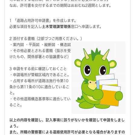
なお、許可書を交付するまでの期間はおおむね2週間とします。
1 「道路占用許可申請書」を作成します。
必要な項目を記入し
土木管理課管理係
窓口へ申請します。
2 添付する書類（2部づつご用意ください。）
・案内図 ・平面図 ・縦断図 ・構造図
・その他必要とされる書類（指示を受
けたもの、関係部署との協議書など）
3 申請をする前に確認しておくこと
・申請場所が管轄区域内であること。
・占用する場所が道路法施行令第10
条から第11条の10に適合しているこ
と。
・その他道路構造基準等に適合してい
ること。
以上の内容を確認し、記入事項に誤りがないかを確認して申請をしまし
ょう。
また、所轄の警察署による道路使用許可が必要となる場合がありますの