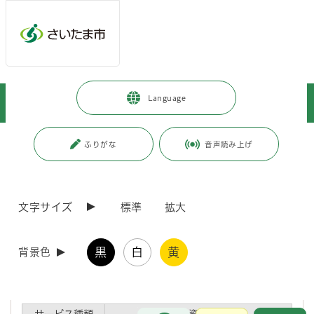
メインメニューへ移動
フッターへ移動します
メインメニューをスキップして本文へ移動
トップページ
>
事業者向けの情報
>
届出・手続き
>
介護保険
>
Language
介護サービス事業者向け情報（共通）
>
令和6年度介護報酬改定について
ページの本文です。
更新日付：2024年3月29日 / ページ番号：C112044
ふりがな
音声読み上げ
令和6年度介護報酬改定について
文字サイズ
標準
拡大
1 改正内容について
黒
白
黄
背景色
令和6年度介護報酬改定の概要は下記資料のとおりです。（厚生労働省
作成資料をサービス別に結合し、本市で編集したものです。）
お問合せ
メインメニューです。