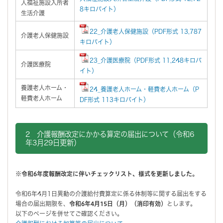
人福祉施設入所者
8キロバイト）
生活介護
22_介護老人保健施設（PDF形式 13,787
介護老人保健施設
キロバイト）
23_介護医療院（PDF形式 11,248キロバ
介護医療院
イト）
養護老人ホーム・
24_養護老人ホーム・軽費老人ホーム（P
軽費老人ホーム
DF形式 113キロバイト）
2 介護報酬改定にかかる算定の届出について（令和6
年3月29日更新）
※令和6年度報酬改定に伴いチェックリスト、様式を更新しました。
令和6年4月1日異動の介護給付費算定に係る体制等に関する届出をする
場合の届出期限を、
令和6年4月15日（月）（消印有効）
とします。
以下のページを併せてご確認ください。