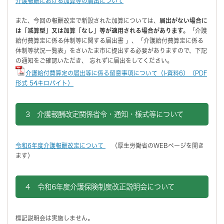
介護報酬における加算等の届出について
また、今回の報酬改定で新設された加算については、
届出がない場合に
は「減算型」又は加算「なし」等が適用される場合があります。
「介護
給付費算定に係る体制等に関する届出書 」、「介護給付費算定に係る
体制等状況一覧表」をさいたま市に提出する必要がありますので、下記
の通知をご確認いただき、 忘れずに届出をしてください。
介護給付費算定の届出等に係る留意事項について（I-資料6）（PDF
形式 54キロバイト）
3 介護報酬改定関係省令・通知・様式等について
令和6年度介護報酬改定について
（厚生労働省のWEBページを開き
ます）
4 令和6年度介護保険制度改正説明会について
標記説明会は実施しません。