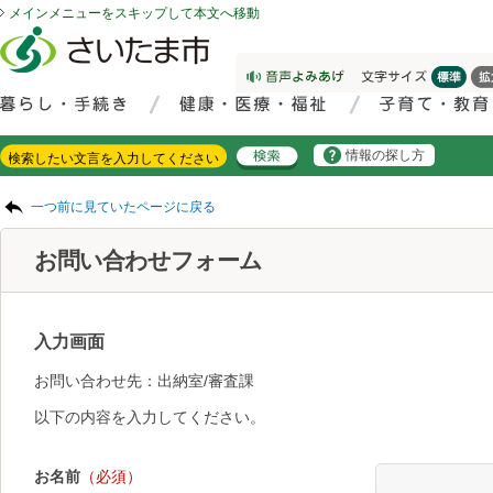
メインメニューをスキップして本文へ移動
フッターへ移動
ページの先頭です。
ページの先頭に戻る
メインメニューへ移動
サイト内検索。検索したいキーワードを入力し、検索ボタンをクリックもしくはキーボードのエンターキーを押してください。
メインメニューです。
情報の探し方
ページの本文です。
一つ前に見ていたページに戻る
お問い合わせフォーム
入力画面
お問い合わせ先：出納室/審査課
以下の内容を入力してください。
お名前
（必須）