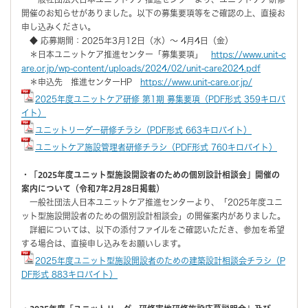
開催のお知らせがありました。以下の募集要項等をご確認の上、直接お
申し込みください。
◆ 応募期間：2025年3月12日（水）～ 4月4日（金）
＊日本ユニットケア推進センター「募集要項」
https://www.unit-c
are.or.jp/wp-content/uploads/2024/02/unit-care2024.pdf
＊申込先 推進センターHP
https://www.unit-care.or.jp/
2025年度ユニットケア研修 第1期 募集要項（PDF形式 359キロバ
イト）
ユニットリーダー研修チラシ（PDF形式 663キロバイト）
ユニットケア施設管理者研修チラシ（PDF形式 760キロバイト）
・「2025年度ユニット型施設開設者のための個別設計相談会」開催の
案内について（令和7年2月28日掲載）
一般社団法人日本ユニットケア推進センターより、「2025年度ユニ
ット型施設開設者のための個別設計相談会」の開催案内がありました。
詳細については、以下の添付ファイルをご確認いただき、参加を希望
する場合は、直接申し込みをお願いします。
2025年度ユニット型施設開設者のための建築設計相談会チラシ（P
DF形式 883キロバイト）