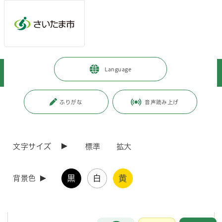
メインメニューへ移動
フッターへ移動します
メインメニューをスキップして本文へ移動
トップページ
>
事業者向けの情報
>
届出・手続き
>
Language
助成金・補助金
>
木造住宅耐震診断員派遣事業（耐震診断員向け）
ページの本文です。
更新日付：2026年5月1日 / ページ番号：C008412
ふりがな
音声読み上げ
木造住宅耐震診断員派遣事業（耐震診断員向け）
文字サイズ
標準
拡大
こちらは、木造住宅耐震診断員派遣事業における耐震診断員用のページ
になります。
木造住宅耐震診断員派遣事業の詳細につきましては、下のリンクをご参
黒
白
黄
照ください。
背景色
関連情報
お問合せ
メインメニューです。